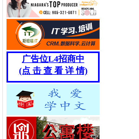
广告位L4招商中
(点 击 查 看 详 情)