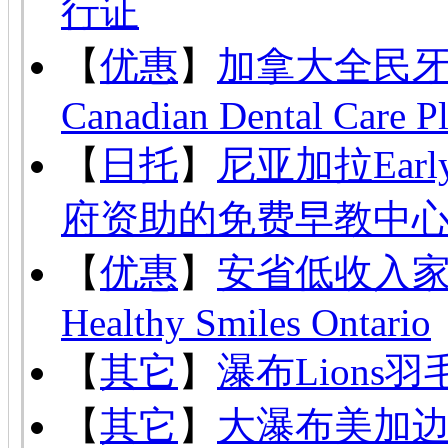
行证
【
优惠
】
加拿大全民
Canadian Dental Care P
【
日托
】
尼亚加拉Ear
府资助的免费早教中
【
优惠
】
安省低收入
Healthy Smiles Ontario
【
其它
】
瀑布Lion
【
其它
】
大瀑布美加