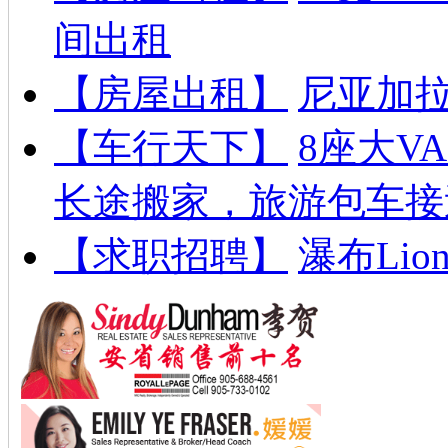
间出租
【房屋出租】
尼亚加拉
【车行天下】
8座大V
长途搬家，旅游包车接
【求职招聘】
瀑布Lion