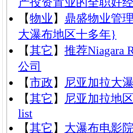
产投资置业的全职好
【
物业
】
鼎盛物业管理
大瀑布地区十多年}
【
其它
】
推荐Niagar
公司
【
市政
】
尼亚加拉大
【
其它
】
尼亚加拉地
list
【
其它
】
大瀑布电影院 Cin