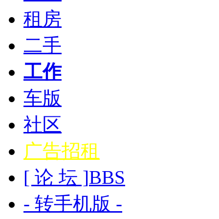
租房
二手
工作
车版
社区
广告招租
[ 论 坛 ]
BBS
- 转手机版 -