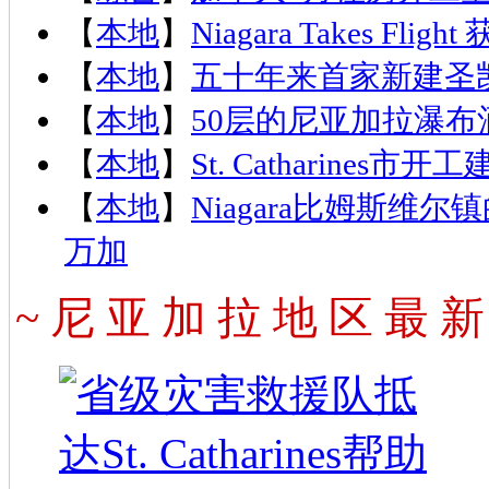
【
本地
】
Niagara Takes Fl
【
本地
】
五十年来首家新建圣
【
本地
】
50层的尼亚加拉瀑
【
本地
】
St. Catharin
【
本地
】
Niagara比姆斯维尔镇的Al
万加
~ 尼 亚 加 拉 地 区 最 新