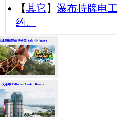
【
其它
】
瀑布持牌电
约。
尼亚加拉野生动物园 Safari Niagara
大瀑布 Fallsview Casino Resort