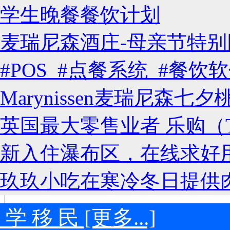
学生晚餐餐饮计划
麦瑞尼森酒庄-母亲节特别
#POS #点餐系统 #餐
Marynissen麦瑞尼森
英国最大零售业者 乐购（T
新入住瀑布区，在线求好
玖玖小吃在寒冷冬日提供
 学 移 民 [更多...]