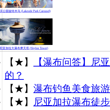
滨公园旋转木马 (Lakeside Park Carousel)
尼亚加拉大瀑布摩天塔 (Skylon Tower)
【★】
【瀑布问答】尼亚
的？
【★】
瀑布钓鱼美食旅游
【★】
尼亚加拉瀑布徒步