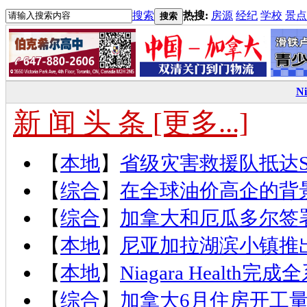
搜索
热搜:
房源
经纪
学校
景点
搜索
N
新 闻 头 条 [更多...]
【
本地
】
省级灾害救援队抵达St.
【
综合
】
在全球油价高企的背
【
综合
】
加拿大和厄瓜多尔签
【
本地
】
尼亚加拉湖滨小镇推出
【
本地
】
Niagara Health
【
综合
】
加拿大6月住房开工量