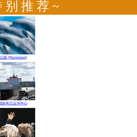
特 别 推 荐 ~
(Marineland)
馆&韦兰运河中心