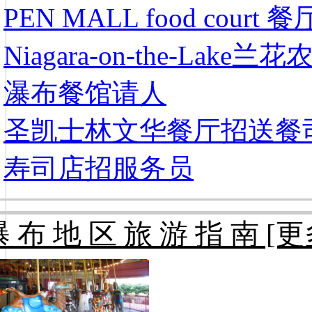
PEN MALL food cour
Niagara-on-the-Lak
瀑布餐馆请人
圣凯士林文华餐厅招送餐
寿司店招服务员
 布 地 区 旅 游 指 南 [更多 