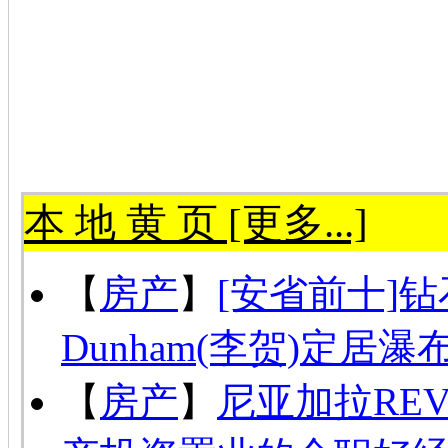
本 地 黄 页 [更多...]
【
房产
】
[安省前十]钻
Dunham(李贺)定居瀑
【
房产
】
尼亚加拉RE