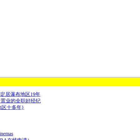
贺)定居瀑布地区19年
资置业的全职好经纪
地区十多年}
inemas