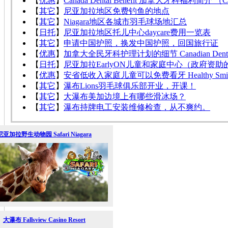
【
优惠
】
Canada Dental Benefit 加拿大牙科福利简介
【
其它
】
尼亚加拉地区免费钓鱼的地点
【
其它
】
Niagara地区各城市羽毛球场地汇总
【
日托
】
尼亚加拉地区托儿中心daycare费用一览表
【
其它
】
申请中国护照，换发中国护照，回国旅行证
【
优惠
】
加拿大全民牙科护理计划的细节 Canadian Dental C
【
日托
】
尼亚加拉EarlyON儿童和家庭中心（政府资
【
优惠
】
安省低收入家庭儿童可以免费看牙 Healthy Smiles 
【
其它
】
瀑布Lions羽毛球俱乐部开业，开课！
【
其它
】
大瀑布美加边境上有哪些滑冰场？
【
其它
】
瀑布持牌电工安装维修检查，从不爽约。
尼亚加拉野生动物园 Safari Niagara
大瀑布 Fallsview Casino Resort