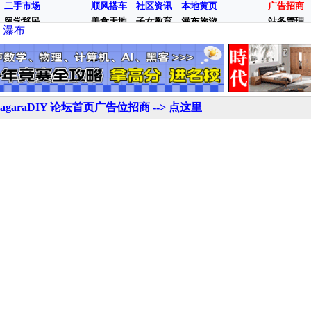
二手市场
顺风搭车
社区资讯
本地黄页
广告招商
留学移民
美食天地
子女教育
瀑布旅游
站务管理
瀑布
iagaraDIY 论坛首页广告位招商 --> 点这里