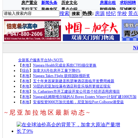
房产置业
新闻头条
历史文化
房屋出租
求职招聘
车行天下
装修专区
景点介绍
财税保险
区域概况
搜索
热搜:
房源
经纪
学校
景点
搜索
N
全新客户服务平台My.NOTL
【
本地
】
Niagara Health完成全系统CT扫描仪更换
【
综合
】
加拿大6月住房开工量下降6%
【
本地
】
Niagara Takes Flight 获得国际视听奖
【
本地
】
五十年来首家新建圣凯瑟琳酒店面临开发费用难题
【
本地
】
50层的尼亚加拉瀑布酒店和音乐场所更接近现实
【
本地
】
St. Catharines市开工建设开发公司首个经济适用房项目
【
本地
】
Niagara比姆斯维尔镇的Al Borgo Estates Winery计划扩建1000万加
【
本地
】
安省投资9000万加元造船，尼亚加拉Port Colborne港受益
~ 尼 亚 加 拉 地 区 最 新 动 态 ~