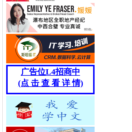
广告位L4招商中
(点 击 查 看 详 情)