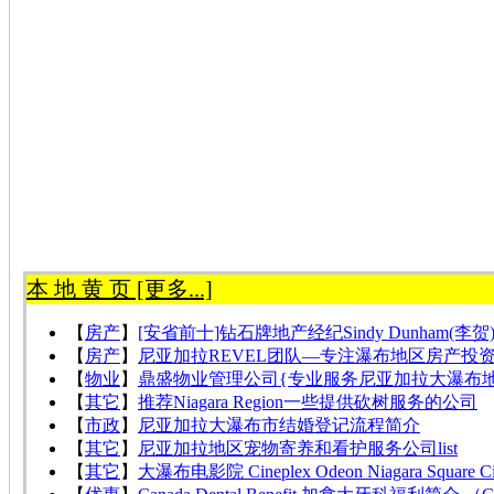
本 地 黄 页 [更多...]
【
房产
】
[安省前十]钻石牌地产经纪Sindy Dunham(李
【
房产
】
尼亚加拉REVEL团队—专注瀑布地区房产投
【
物业
】
鼎盛物业管理公司{专业服务尼亚加拉大瀑布
【
其它
】
推荐Niagara Region一些提供砍树服务的公司
【
市政
】
尼亚加拉大瀑布市结婚登记流程简介
【
其它
】
尼亚加拉地区宠物寄养和看护服务公司list
【
其它
】
大瀑布电影院 Cineplex Odeon Niagara Square C