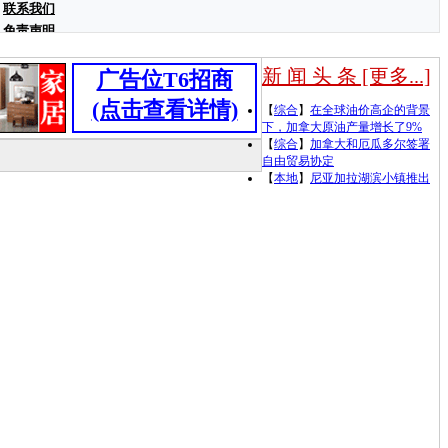
联系我们
免责声明
新 闻 头 条 [更多...]
广告位T6招商
(点击查看详情)
【
综合
】
在全球油价高企的背景
下，加拿大原油产量增长了9%
【
综合
】
加拿大和厄瓜多尔签署
自由贸易协定
【
本地
】
尼亚加拉湖滨小镇推出