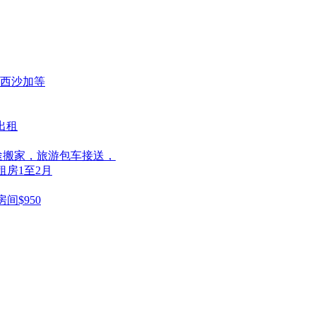
密西沙加等
出租
途搬家，旅游包车接送，
房1至2月
$950