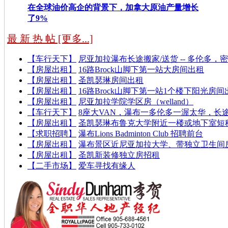
在全球油价高企的背景下，加拿大原油产量增长
了9%
最 新 热 帖 [更多...]
【车行天下】
尼亚加拉瀑布长途搬家/送货 -- 多伦多，
【房屋出租】
16路Brock山脚下第一站大房间出租
【房屋出租】
圣凯瑟琳房间出租
【房屋出租】
16路Brock山脚下第一站1个楼下阳光房间
【房屋出租】
尼亚加拉学院学区房（welland）
【车行天下】
8座大VAN，瀑布一多伦多一渥太华，长
【房屋出租】
圣凯瑟琳布鲁克大学附近一楼或地下室短租
【求职招聘】
瀑布Lions Badminton Club 招聘前台
【房屋出租】
瀑布景区近尼亚加拉大学、带独立卫生间房间
【房屋出租】
圣凯新装修独立房招租
【二手市场】
爱车寻找有缘人