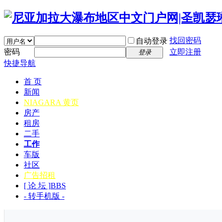
找回密码
自动登录
密码
立即注册
登录
快捷导航
首 页
新闻
NIAGARA 黄页
房产
租房
二手
工作
车版
社区
广告招租
[ 论 坛 ]
BBS
- 转手机版 -