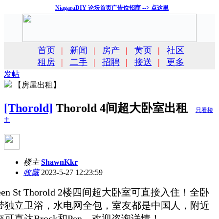
NiagaraDIY 论坛首页广告位招商 --> 点这里
首页
|
新闻
|
房产
|
黄页
|
社区
租房
|
二手
|
招聘
|
接送
|
更多
发帖
【房屋出租】
[Thorold]
Thorold 4间超大卧室出租
只看楼
主
楼主
ShawnKkr
收藏
2023-5-27 12:23:59
een St Thorold 2楼四间超大卧室可直接入住！全卧
带独立卫浴，水电网全包，室友都是中国人，附近
交可直达Brock和Pen，欢迎咨询详情！