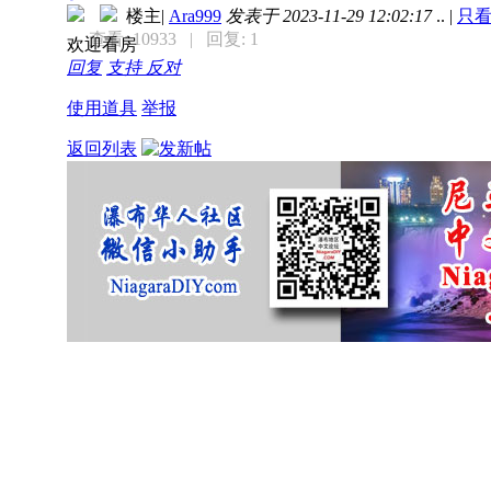
楼主
|
Ara999
发表于 2023-11-29 12:02:17
..
|
只
查看: 10933
| 回复: 1
欢迎看房
回复
支持
反对
使用道具
举报
返回列表