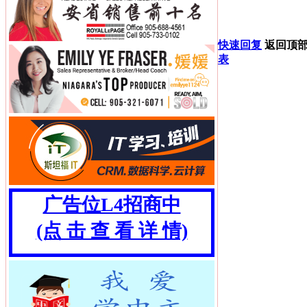
快速回复
返回顶
表
广告位L4招商中
(点 击 查 看 详 情)