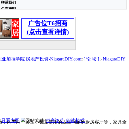
联系我们
免责声明
广告位T6招商
(点击查看详情)
学院|房地产投资-NiagaraDIY.com
»
[ 论 坛 ]
›
NiagaraDIY
|
只看大图
|
倒序浏览
|
阅读模式
encenter，内有两个卧室，独立使用的卫生间厕所厨房客厅等，家具全