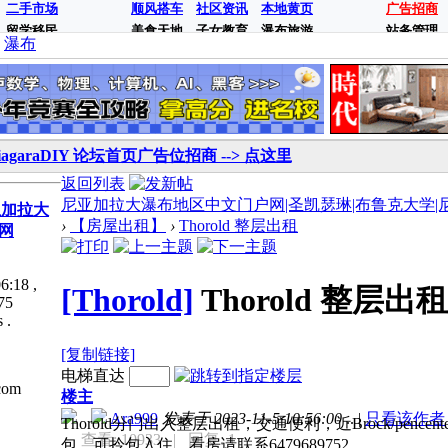
二手市场
顺风搭车
社区资讯
本地黄页
广告招商
留学移民
美食天地
子女教育
瀑布旅游
站务管理
瀑布
iagaraDIY 论坛首页广告位招商 --> 点这里
返回列表
尼亚加拉大瀑布地区中文门户网|圣凯瑟琳|布鲁克大学|尼亚加拉
亚加拉大
›
【房屋出租】
›
Thorold 整层出租
网
6:18
,
[Thorold]
Thorold 整层出租
75
 .
[复制链接]
电梯直达
com
楼主
Ara999
发表于 2023-11-5 10:56:00
..
|
只看该作者
Thorold分门出入整层出租，交通便利，近Brock/p
查看: 10933
| 回复: 1
包，可拎包入住。看房请联系6479689752