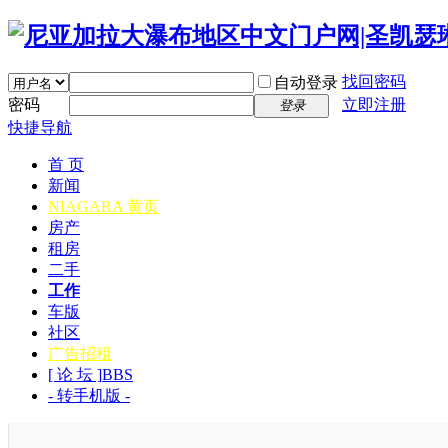
找回密码
自动登录
密码
立即注册
登录
快捷导航
首 页
新闻
NIAGARA 黄页
房产
租房
二手
工作
车版
社区
广告招租
[ 论 坛 ]
BBS
- 转手机版 -