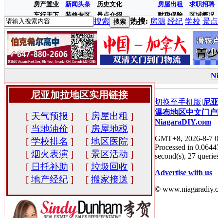
房产置业
新闻头条
历史文化
房屋出租
求职招聘
车行天下
装修专区
景点介绍
财税保险
区域概况
搜索
热搜:
房源
经纪
学校
景点
搜索
N
尼亚加拉地区实用链接
切换至手机版
|
尼
瀑布地区中文门户
[
天气预报
]
[
房屋出租
]
NiagaraDIY.com
[
当地油价
]
[
房屋地税
]
GMT+8, 2026-8-7 0
[
学校排名
]
[
地区医院
]
Processed in 0.0644
[
烟火表演
]
[
景区活动
]
second(s), 27 queries
[
日托补助
]
[
垃圾回收
]
Advertise with us
[
地产经纪
]
[
搬家接送
]
© www.niagaradiy.