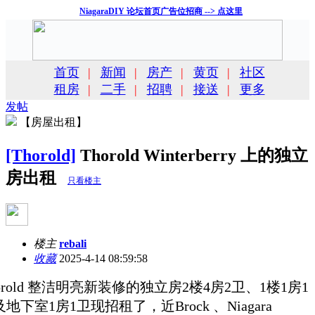
NiagaraDIY 论坛首页广告位招商 --> 点这里
首页
|
新闻
|
房产
|
黄页
|
社区
租房
|
二手
|
招聘
|
接送
|
更多
发帖
【房屋出租】
[Thorold]
Thorold Winterberry 上的独立
房出租
只看楼主
楼主
rebali
收藏
2025-4-14 08:59:58
orold 整洁明亮新装修的独立房2楼4房2卫、1楼1房1
地下室1房1卫现招租了，近Brock 、Niagara