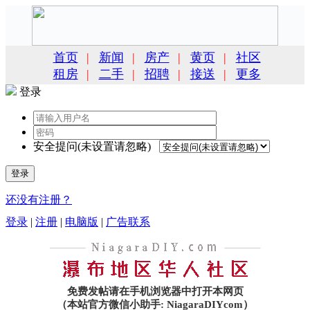
首页
|
新闻
|
房产
|
黄页
|
社区
租房
|
二手
|
招聘
|
接送
|
更多
登录
安全提问(未设置请忽略)
登录
还没有注册？
登录
|
注册
|
电脑版
|
广告联系
免费发帖请在手机浏览器中打开本网页
（本站官方微信小助手: NiagaraDIYcom）