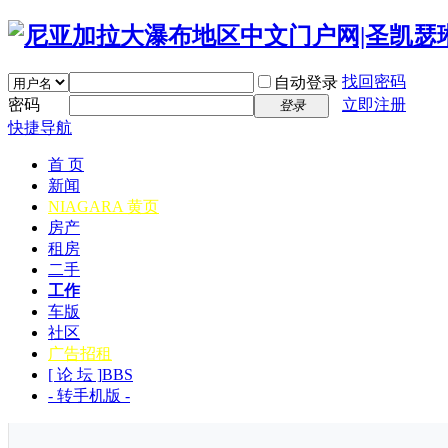
找回密码
自动登录
密码
立即注册
登录
快捷导航
首 页
新闻
NIAGARA 黄页
房产
租房
二手
工作
车版
社区
广告招租
[ 论 坛 ]
BBS
- 转手机版 -