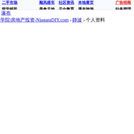
二手市场
顺风搭车
社区资讯
本地黄页
广告招商
留学移民
美食天地
子女教育
瀑布旅游
站务管理
瀑布
地产投资-NiagaraDIY.com
›
静波
›
个人资料