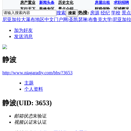
房产置业
新闻头条
历史文化
房屋出租
求职招聘
车行天下
装修专区
景点介绍
财税保险
区域概况
搜索
热搜:
房源
经纪
学校
景点
搜索
尼亚加拉大瀑布地区中文门户网|圣凯瑟琳|布鲁克大学|尼亚加拉学院|房
加为好友
发送消息
静波
http://www.niagaradiy.com/bbs/?3653
主题
个人资料
静波
(UID: 3653)
邮箱状态
未验证
视频认证
未认证