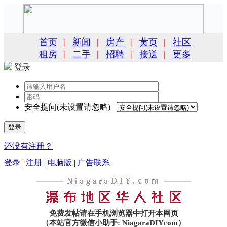
首页
|
新闻
|
房产
|
黄页
|
社区
租房
|
二手
|
招聘
|
接送
|
更多
登录
安全提问(未设置请忽略)
登录
还没有注册？
登录
|
注册
|
电脑版
|
广告联系
免费发帖请在手机浏览器中打开本网页
（本站官方微信小助手: NiagaraDIYcom）