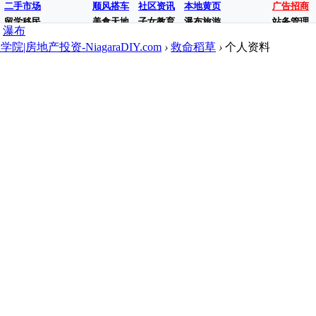
二手市场
顺风搭车
社区资讯
本地黄页
广告招商
留学移民
美食天地
子女教育
瀑布旅游
站务管理
瀑布
地产投资-NiagaraDIY.com
›
救命稻草
›
个人资料