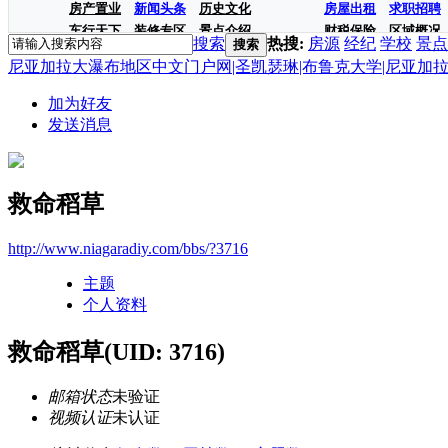
房产置业
新闻头条
历史文化
房屋出租
求职招聘
车行天下
装修专区
景点介绍
财税保险
区域概况
搜索
热搜:
房源
经纪
学校
景点
搜索
尼亚加拉大瀑布地区中文门户网|圣凯瑟琳|布鲁克大学|尼亚加拉学院|房
加为好友
发送消息
救命稻草
http://www.niagaradiy.com/bbs/?3716
主题
个人资料
救命稻草
(UID: 3716)
邮箱状态
未验证
视频认证
未认证