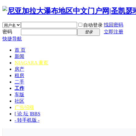
找回密码
自动登录
密码
立即注册
登录
快捷导航
首 页
新闻
NIAGARA 黄页
房产
租房
二手
工作
车版
社区
广告招租
[ 论 坛 ]
BBS
- 转手机版 -