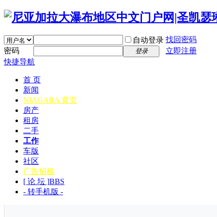
找回密码
自动登录
密码
立即注册
登录
快捷导航
首 页
新闻
NIAGARA 黄页
房产
租房
二手
工作
车版
社区
广告招租
[ 论 坛 ]
BBS
- 转手机版 -