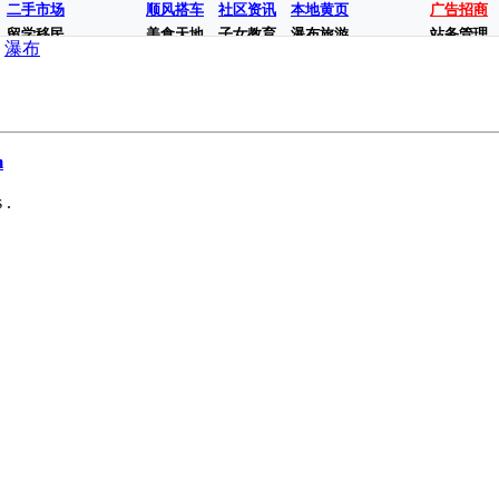
二手市场
顺风搭车
社区资讯
本地黄页
广告招商
留学移民
美食天地
子女教育
瀑布旅游
站务管理
瀑布
m
 .