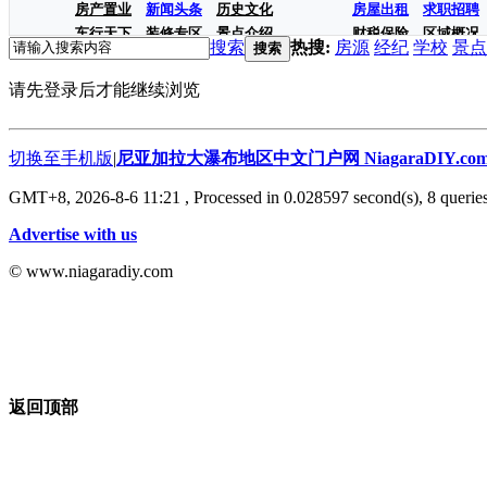
房产置业
新闻头条
历史文化
房屋出租
求职招聘
车行天下
装修专区
景点介绍
财税保险
区域概况
搜索
热搜:
房源
经纪
学校
景点
搜索
请先登录后才能继续浏览
切换至手机版
|
尼亚加拉大瀑布地区中文门户网 NiagaraDIY.co
GMT+8, 2026-8-6 11:21
, Processed in 0.028597 second(s), 8 queries
Advertise with us
© www.niagaradiy.com
返回顶部