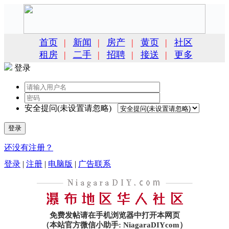
首页
|
新闻
|
房产
|
黄页
|
社区
租房
|
二手
|
招聘
|
接送
|
更多
登录
安全提问(未设置请忽略)
登录
还没有注册？
登录
|
注册
|
电脑版
|
广告联系
免费发帖请在手机浏览器中打开本网页
（本站官方微信小助手: NiagaraDIYcom）