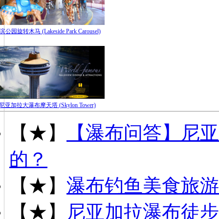
滨公园旋转木马 (Lakeside Park Carousel)
尼亚加拉大瀑布摩天塔 (Skylon Tower)
【★】
【瀑布问答】尼亚
的？
【★】
瀑布钓鱼美食旅游
【★】
尼亚加拉瀑布徒步