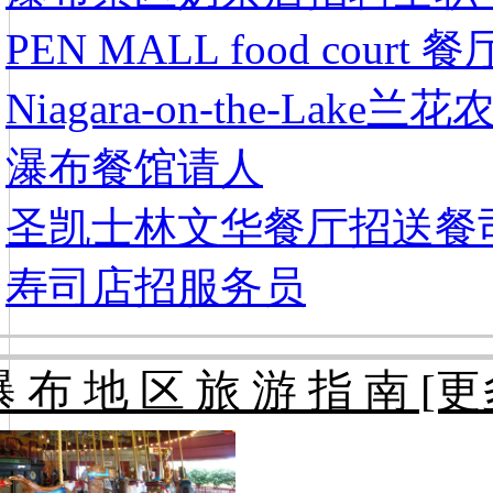
PEN MALL food cour
Niagara-on-the-Lak
瀑布餐馆请人
圣凯士林文华餐厅招送餐
寿司店招服务员
 布 地 区 旅 游 指 南 [更多 