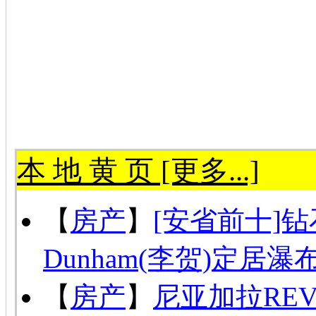
本 地 黄 页 [更多...]
【
房产
】
[安省前十]钻
Dunham(李贺)定居瀑
【
房产
】
尼亚加拉RE