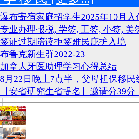
瀑布寄宿家庭招学生2025年10月入
专业办理报税, 学签, 工签, 小签, 美
签证过期陪读拒签难民庇护入境
布鲁克新生群2022-23
加拿大牙医助理学习心得总结
8月22日晚上7点半，父母担保移民
【安省研究生省提名】邀请分39分