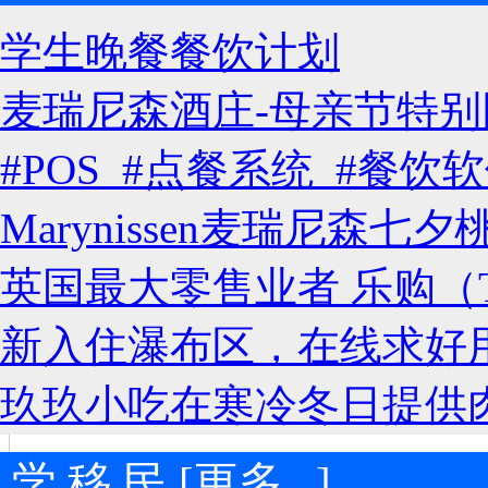
学生晚餐餐饮计划
麦瑞尼森酒庄-母亲节特别
#POS #点餐系统 #餐
Marynissen麦瑞尼森
英国最大零售业者 乐购（T
新入住瀑布区，在线求好
玖玖小吃在寒冷冬日提供
 学 移 民 [更多...]