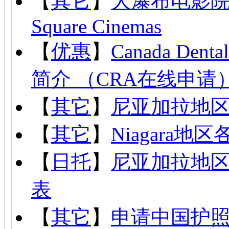
【
其它
】
大瀑布电影院 Cin
Square Cinemas
【
优惠
】
Canada Den
简介 （CRA在线申请
【
其它
】
尼亚加拉地
【
其它
】
Niagara
【
日托
】
尼亚加拉地区托
表
【
其它
】
申请中国护