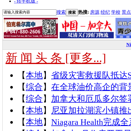
- 转手机版 -
搜索
热搜:
房源
经纪
学校
景点
搜索
N
新 闻 头 条 [更多...]
【
本地
】
省级灾害救援队抵达St.
【
综合
】
在全球油价高企的背
【
综合
】
加拿大和厄瓜多尔签
【
本地
】
尼亚加拉湖滨小镇推出
【
本地
】
Niagara Health