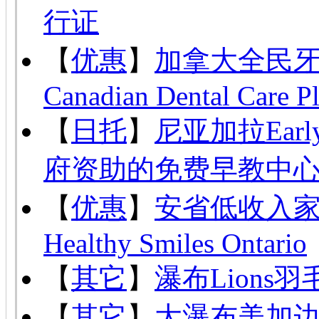
行证
【
优惠
】
加拿大全民
Canadian Dental Care P
【
日托
】
尼亚加拉Ear
府资助的免费早教中
【
优惠
】
安省低收入
Healthy Smiles Ontario
【
其它
】
瀑布Lion
【
其它
】
大瀑布美加