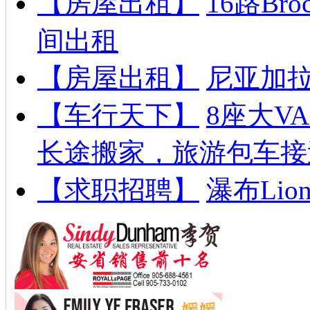
【房屋出租】
16路B
间出租
【房屋出租】
尼亚加拉
【车行天下】
8座大V
长途搬家，旅游包车接
【求职招聘】
瀑布Lion