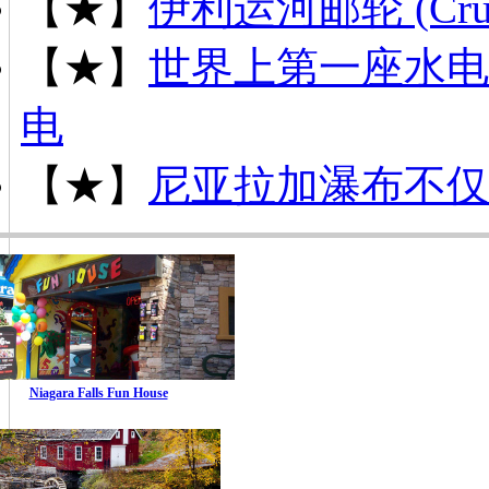
【★】
伊利运河邮轮 (Cruise 
【★】
世界上第一座水电
电
【★】
尼亚拉加瀑布不仅
Niagara Falls Fun House