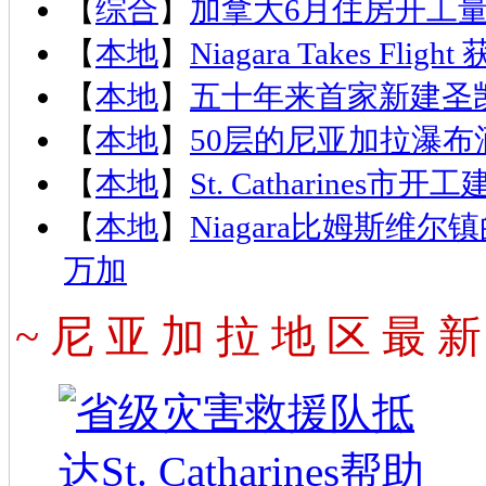
【
综合
】
加拿大6月住房开工量
【
本地
】
Niagara Takes Fl
【
本地
】
五十年来首家新建圣
【
本地
】
50层的尼亚加拉瀑
【
本地
】
St. Catharin
【
本地
】
Niagara比姆斯维尔镇的Al
万加
~ 尼 亚 加 拉 地 区 最 新