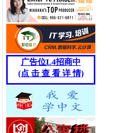
广告位L4招商中
(点 击 查 看 详 情)