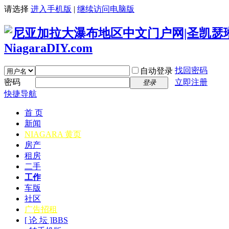
请选择
进入手机版
|
继续访问电脑版
找回密码
自动登录
密码
立即注册
登录
快捷导航
首 页
新闻
NIAGARA 黄页
房产
租房
二手
工作
车版
社区
广告招租
[ 论 坛 ]
BBS