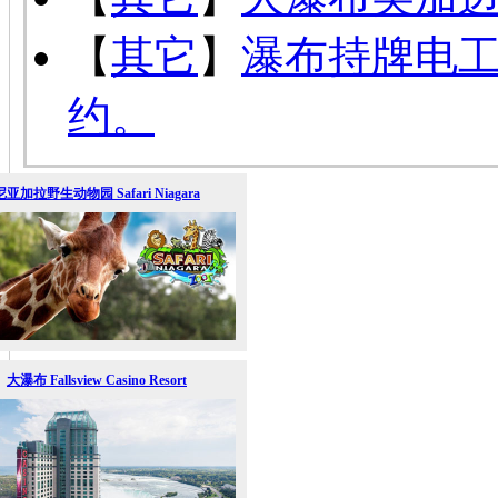
【
其它
】
瀑布持牌电
约。
尼亚加拉野生动物园 Safari Niagara
大瀑布 Fallsview Casino Resort