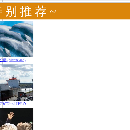
特 别 推 荐 ~
(Marineland)
馆&韦兰运河中心