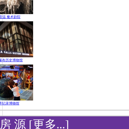
雷温 魔术剧院
瀑布历史博物馆
界纪录博物馆
房 源 [更多...]