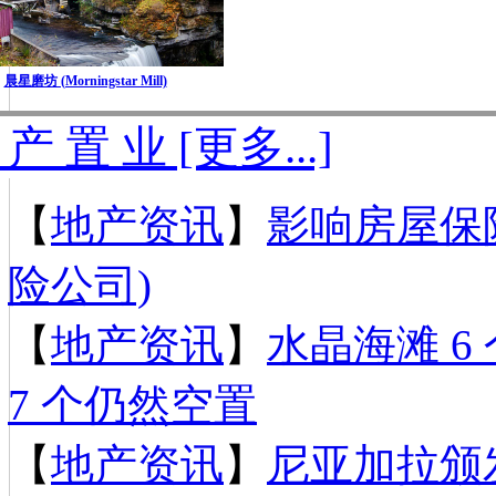
晨星磨坊 (Morningstar Mill)
 产 置 业 [更多...]
【
地产资讯
】
影响房屋保险
险公司)
【
地产资讯
】
水晶海滩 6 
7 个仍然空置
【
地产资讯
】
尼亚加拉颁