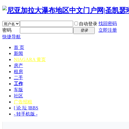
找回密码
自动登录
密码
立即注册
登录
快捷导航
首 页
新闻
NIAGARA 黄页
房产
租房
二手
工作
车版
社区
广告招租
[ 论 坛 ]
BBS
- 转手机版 -