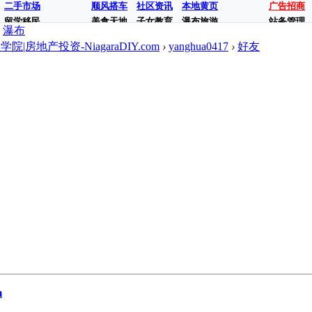
二手市场
顺风搭车
社区资讯
本地黄页
广告招商
留学移民
美食天地
子女教育
瀑布旅游
站务管理
瀑布
地产投资-NiagaraDIY.com
›
yanghua0417
›
好友
m