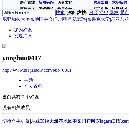
房产置业
新闻头条
历史文化
房屋出租
求职招聘
车行天下
装修专区
景点介绍
财税保险
区域概况
搜索
热搜:
房源
经纪
学校
景点
搜索
尼亚加拉大瀑布地区中文门户网|圣凯瑟琳|布鲁克大学|尼亚加拉学院|房
加为好友
发送消息
yanghua0417
http://www.niagaradiy.com/bbs/?6861
主题
个人资料
当前共有
0
个好友
没有相关成员
切换至手机版
|
尼亚加拉大瀑布地区中文门户网 NiagaraDIY.co