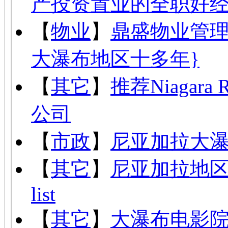
产投资置业的全职好
【
物业
】
鼎盛物业管理
大瀑布地区十多年}
【
其它
】
推荐Niagar
公司
【
市政
】
尼亚加拉大
【
其它
】
尼亚加拉地
list
【
其它
】
大瀑布电影院 Cin