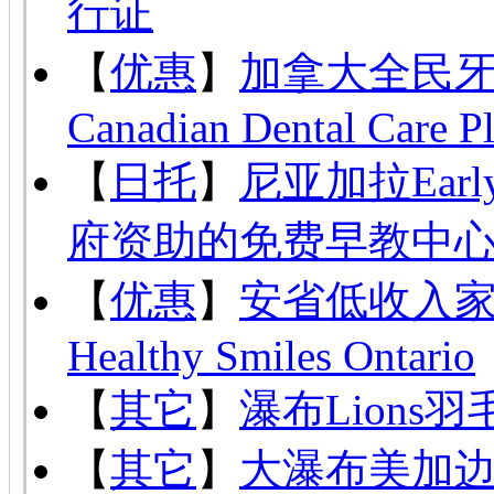
行证
【
优惠
】
加拿大全民
Canadian Dental Care P
【
日托
】
尼亚加拉Ear
府资助的免费早教中
【
优惠
】
安省低收入
Healthy Smiles Ontario
【
其它
】
瀑布Lion
【
其它
】
大瀑布美加