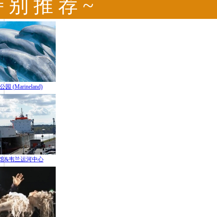
特 别 推 荐 ~
(Marineland)
馆&韦兰运河中心