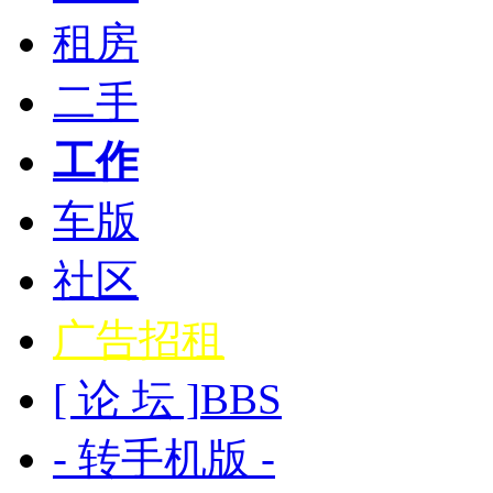
租房
二手
工作
车版
社区
广告招租
[ 论 坛 ]
BBS
- 转手机版 -