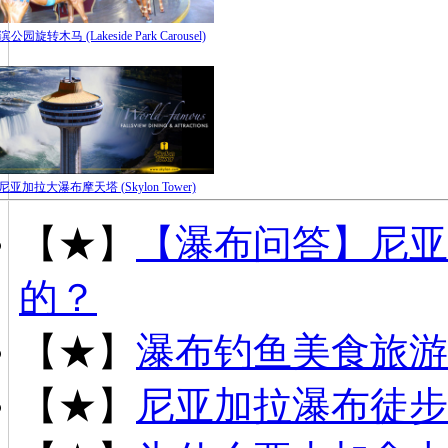
滨公园旋转木马 (Lakeside Park Carousel)
尼亚加拉大瀑布摩天塔 (Skylon Tower)
【★】
【瀑布问答】尼亚
的？
【★】
瀑布钓鱼美食旅游
【★】
尼亚加拉瀑布徒步