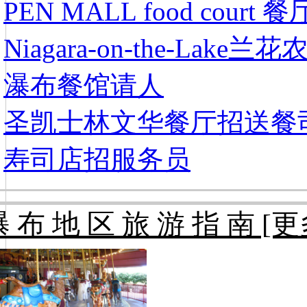
PEN MALL food cour
Niagara-on-the-Lak
瀑布餐馆请人
圣凯士林文华餐厅招送餐
寿司店招服务员
 布 地 区 旅 游 指 南 [更多 