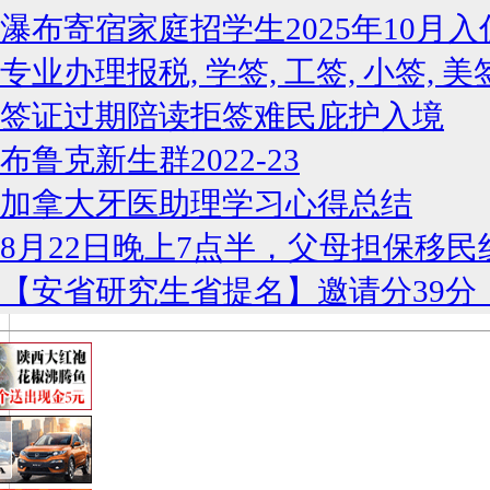
瀑布寄宿家庭招学生2025年10月入
专业办理报税, 学签, 工签, 小签, 美
签证过期陪读拒签难民庇护入境
布鲁克新生群2022-23
加拿大牙医助理学习心得总结
8月22日晚上7点半，父母担保移民
【安省研究生省提名】邀请分39分