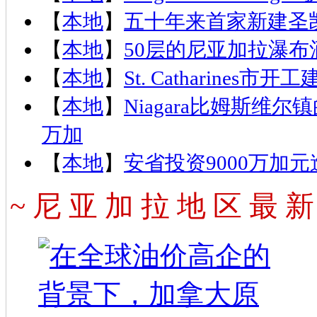
【
本地
】
五十年来首家新建圣
【
本地
】
50层的尼亚加拉瀑
【
本地
】
St. Catharin
【
本地
】
Niagara比姆斯维尔镇的Al
万加
【
本地
】
安省投资9000万加元造
~ 尼 亚 加 拉 地 区 最 新