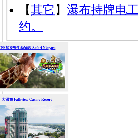
【
其它
】
瀑布持牌电
约。
尼亚加拉野生动物园 Safari Niagara
大瀑布 Fallsview Casino Resort