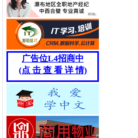
广告位L4招商中
(点 击 查 看 详 情)