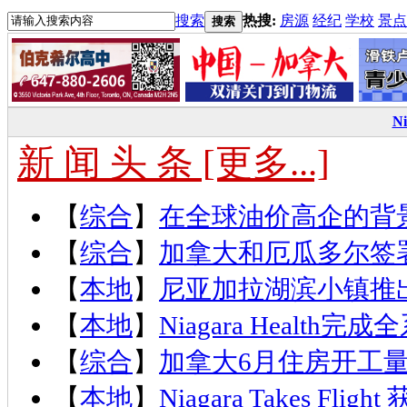
搜索
热搜:
房源
经纪
学校
景点
搜索
N
新 闻 头 条 [更多...]
【
综合
】
在全球油价高企的背
【
综合
】
加拿大和厄瓜多尔签
【
本地
】
尼亚加拉湖滨小镇推出
【
本地
】
Niagara Health
【
综合
】
加拿大6月住房开工量
【
本地
】
Niagara Takes Fl