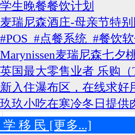
学生晚餐餐饮计划
麦瑞尼森酒庄-母亲节特别
#POS #点餐系统 #餐
Marynissen麦瑞尼森
英国最大零售业者 乐购（T
新入住瀑布区，在线求好
玖玖小吃在寒冷冬日提供
 学 移 民 [更多...]