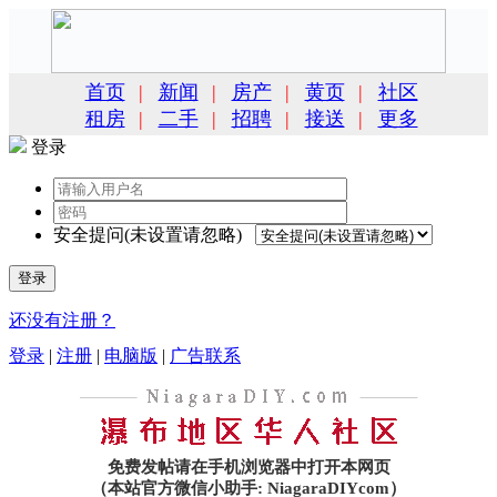
首页
|
新闻
|
房产
|
黄页
|
社区
租房
|
二手
|
招聘
|
接送
|
更多
登录
安全提问(未设置请忽略)
登录
还没有注册？
登录
|
注册
|
电脑版
|
广告联系
免费发帖请在手机浏览器中打开本网页
（本站官方微信小助手: NiagaraDIYcom）