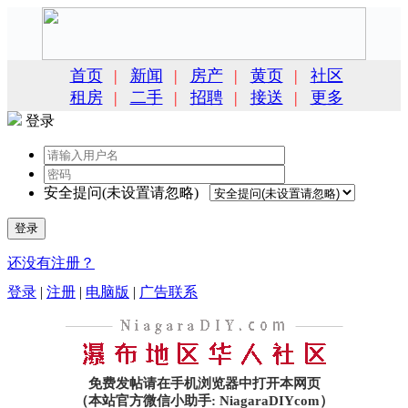
首页
|
新闻
|
房产
|
黄页
|
社区
租房
|
二手
|
招聘
|
接送
|
更多
登录
安全提问(未设置请忽略)
登录
还没有注册？
登录
|
注册
|
电脑版
|
广告联系
免费发帖请在手机浏览器中打开本网页
（本站官方微信小助手: NiagaraDIYcom）