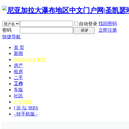
找回密码
自动登录
密码
立即注册
登录
快捷导航
首 页
新闻
NIAGARA 黄页
房产
租房
二手
工作
车版
社区
广告招租
[ 论 坛 ]
BBS
- 转手机版 -