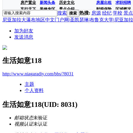
房产置业
新闻头条
历史文化
房屋出租
求职招聘
车行天下
装修专区
景点介绍
财税保险
区域概况
搜索
热搜:
房源
经纪
学校
景点
搜索
尼亚加拉大瀑布地区中文门户网|圣凯瑟琳|布鲁克大学|尼亚加拉学院|房
加为好友
发送消息
生活如意118
http://www.niagaradiy.com/bbs/?8031
主题
个人资料
生活如意118
(UID: 8031)
邮箱状态
未验证
视频认证
未认证