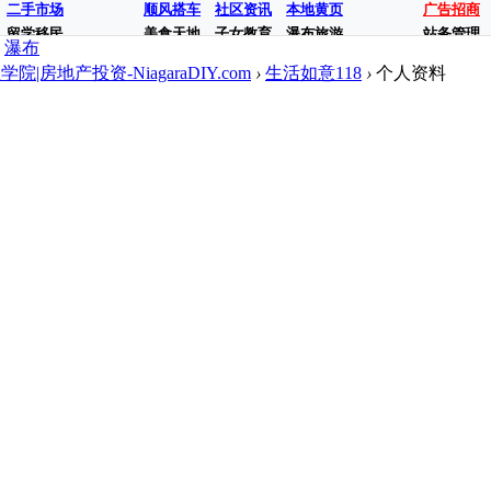
二手市场
顺风搭车
社区资讯
本地黄页
广告招商
留学移民
美食天地
子女教育
瀑布旅游
站务管理
瀑布
地产投资-NiagaraDIY.com
›
生活如意118
›
个人资料