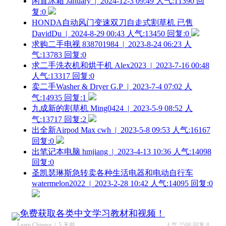
闲置冰箱
January | 2024-12-3 09:49
人气:11390 回
复:0
HONDA自动风门变速双刀自走式割草机 已售
DavidDu | 2024-8-29 00:43
人气:13450 回复:0
求购二手电视
838701984 | 2023-8-24 06:23
人
气:13783 回复:0
求二手洗衣机和烘干机
Alex2023 | 2023-7-16 00:48
人气:13317 回复:0
卖二手Washer & Dryer
G.P | 2023-7-4 07:02
人
气:14935 回复:1
九成新的割草机
Ming0424 | 2023-5-9 08:52
人
气:13717 回复:2
出全新Airpod Max
cwh | 2023-5-8 09:53
人气:16167
回复:0
出笔记本电脑
hmjiang | 2023-4-13 10:36
人气:14098
回复:0
圣凯瑟琳斯急转卖各种生活电器和电动自行车
watermelon2022 | 2023-2-28 10:42
人气:14095 回复:0
免费获取各类中文学习教材和视频！
Learn Chinese | 5 天前
人气:2598 回复:8