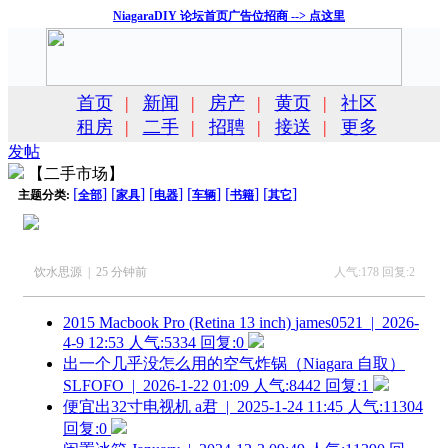
NiagaraDIY 论坛首页广告位招商 --> 点这里
首页
|
新闻
|
房产
|
黄页
|
社区
租房
|
二手
|
招聘
|
接送
|
更多
发帖
【二手市场】
[
]
[
]
[
]
[
]
[
]
[
]
主题分类:
全部
家具
电器
车辆
书籍
其它
饮水思源 | 25 分钟前
人气:178 回复:2
2015 Macbook Pro (Retina 13 inch)
james0521 | 2026-
4-9 12:53
人气:5334 回复:0
出一个几乎没怎么用的空气炸锅（Niagara 自取）
SLFOFO | 2026-1-22 01:09
人气:8442 回复:1
便宜出32寸电视机
a君 | 2025-1-24 11:45
人气:11304
回复:0