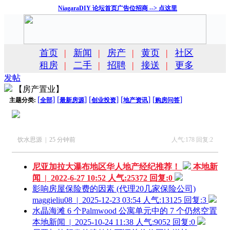
NiagaraDIY 论坛首页广告位招商 --> 点这里
首页
|
新闻
|
房产
|
黄页
|
社区
租房
|
二手
|
招聘
|
接送
|
更多
发帖
【房产置业】
[
]
[
]
[
]
[
]
[
]
主题分类:
全部
最新房源
创业投资
地产资讯
购房问答
饮水思源 | 25 分钟前
人气:178 回复:2
尼亚加拉大瀑布地区华人地产经纪推荐！
本地新
闻 | 2022-6-27 10:52
人气:25372 回复:0
影响房屋保险费的因素 (代理20几家保险公司)
maggieliu08 | 2025-12-23 03:54
人气:13125 回复:3
水晶海滩 6 个Palmwood 公寓单元中的 7 个仍然空置
本地新闻 | 2025-10-24 11:38
人气:9052 回复:0