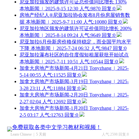
尼亚加拉颁发的建筑许可证总价值同比增长 130%
本地新闻 | 2025-9-15 12:30
人气:9870 回复:0
房地产经纪人®尼亚加拉协会发布8月份房屋销售数
据
本地新闻 | 2025-9-7 11:00
人气:10080 回复:0
尼亚加拉地区颁发的建筑许可证价值同比增长 200%
本地新闻 | 2025-8-14 09:24
人气:9649 回复:0
尼亚加拉6月份新房价格保持稳定，而全国平均水平
下降
本地新闻 | 2025-7-24 06:32
人气:9847 回复:0
尼亚加拉瀑布社区的自住度假短租屋获批开始试点
本地新闻 | 2025-7-11 10:51
人气:10544 回复:0
加拿大房地产市场新闻-4月21日
Tonyzhang | 2025-
5-14 00:55
人气:11525 回复:0
加拿大房地产市场新闻-3月19日
Tonyzhang | 2025-
3-28 23:11
人气:11884 回复:0
加拿大房地产市场新闻-2月20日
Tonyzhang | 2025-
2-27 02:04
人气:12692 回复:0
加拿大房地产市场新闻-1月20日
Tonyzhang | 2025-
2-5 03:17
人气:12763 回复:0
免费获取各类中文学习教材和视频！
Learn Chinese | 5 天前
人气:2598 回复:8