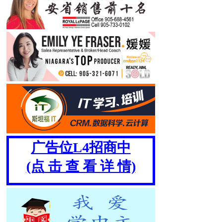
广告位L4招商中
(点 击 查 看 详 情)