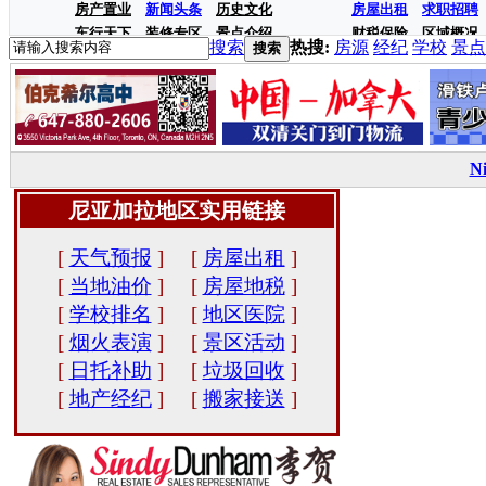
房产置业
新闻头条
历史文化
房屋出租
求职招聘
车行天下
装修专区
景点介绍
财税保险
区域概况
搜索
热搜:
房源
经纪
学校
景点
搜索
N
尼亚加拉地区实用链接
[
天气预报
]
[
房屋出租
]
[
当地油价
]
[
房屋地税
]
[
学校排名
]
[
地区医院
]
[
烟火表演
]
[
景区活动
]
[
日托补助
]
[
垃圾回收
]
[
地产经纪
]
[
搬家接送
]