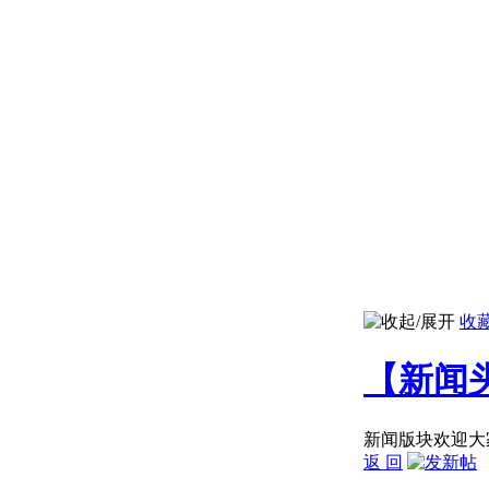
收
【新闻
新闻版块欢迎大
返 回