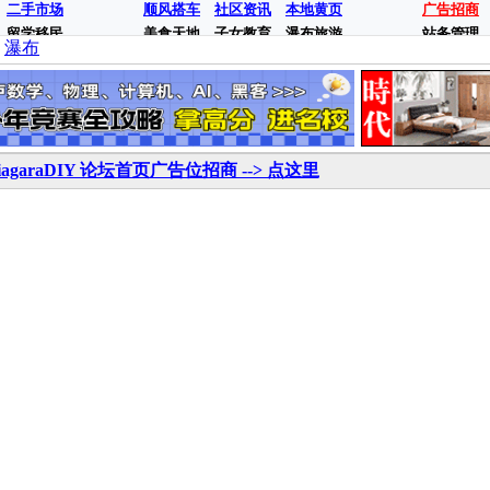
二手市场
顺风搭车
社区资讯
本地黄页
广告招商
留学移民
美食天地
子女教育
瀑布旅游
站务管理
瀑布
iagaraDIY 论坛首页广告位招商 --> 点这里