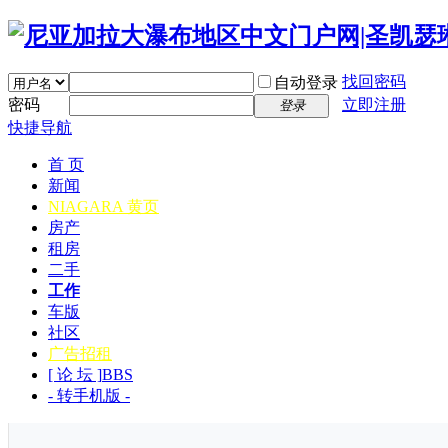
找回密码
自动登录
密码
立即注册
登录
快捷导航
首 页
新闻
NIAGARA 黄页
房产
租房
二手
工作
车版
社区
广告招租
[ 论 坛 ]
BBS
- 转手机版 -