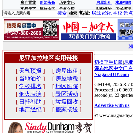
房产置业
新闻头条
历史文化
房屋出租
求职招聘
车行天下
装修专区
景点介绍
财税保险
区域概况
搜索
热搜:
房源
经纪
学校
景点
搜索
N
尼亚加拉地区实用链接
切换至手机版
|
尼
瀑布地区中文门户
[
天气预报
]
[
房屋出租
]
NiagaraDIY.com
[
当地油价
]
[
房屋地税
]
GMT+8, 2026-8-7 0
[
学校排名
]
[
地区医院
]
Processed in 0.0609
[
烟火表演
]
[
景区活动
]
second(s), 23 queries
[
日托补助
]
[
垃圾回收
]
Advertise with us
[
地产经纪
]
[
搬家接送
]
© www.niagaradiy.