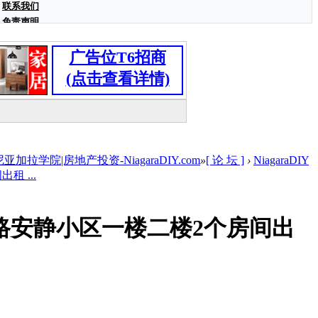
联系我们
免责声明
广告位T6招商
(点击查看详情)
学院|房地产投资-NiagaraDIY.com
»
[ 论 坛 ]
›
NiagaraDIY
租 ...
16路安静小区一楼二楼2个房间出