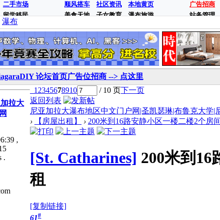
二手市场
顺风搭车
社区资讯
本地黄页
广告招商
留学移民
美食天地
子女教育
瀑布旅游
站务管理
瀑布
iagaraDIY 论坛首页广告位招商 --> 点这里
1
2
3
4
5
6
7
8
9
10
/ 10 页
下一页
返回列表
亚加拉大
尼亚加拉大瀑布地区中文门户网|圣凯瑟琳|布鲁克大学|尼亚加拉
网
›
【房屋出租】
›
200米到16路安静小区一楼二楼2个房间出
6:39
,
15
[St. Catharines]
200米到
 .
租
com
[复制链接]
#
61