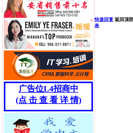
快速回复
返回顶
表
广告位L4招商中
(点 击 查 看 详 情)