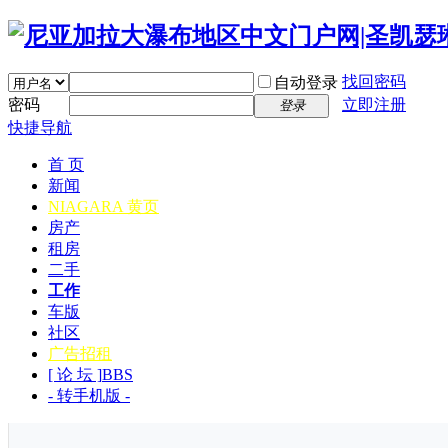
找回密码
自动登录
密码
立即注册
登录
快捷导航
首 页
新闻
NIAGARA 黄页
房产
租房
二手
工作
车版
社区
广告招租
[ 论 坛 ]
BBS
- 转手机版 -