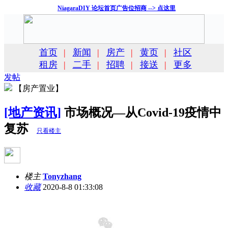
NiagaraDIY 论坛首页广告位招商 --> 点这里
首页
|
新闻
|
房产
|
黄页
|
社区
租房
|
二手
|
招聘
|
接送
|
更多
发帖
【房产置业】
[地产资讯]
市场概况—从Covid-19疫情中
复苏
只看楼主
楼主
Tonyzhang
收藏
2020-8-8 01:33:08