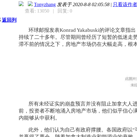
Tonyzhang
发表于 2020-8-8 02:05:58
|
只看该作
查看: 13050
| 回复: 0
部
返回列
环球邮报发表Konrad Yakabuski的评论
持续了二十多年。尽管期间曾经历了短暂的低迷走
滞不前的情况之下，房地产市场仍在大幅走高，根
所有未经证实的崩盘预言并没有阻止加拿大人
前，投资者不断地涌入房地产市场，他们似乎信心满满
内能够从中获利。
此外，他们认为自己有政府撑腰。各国政府以“
并赢得了票仓。随着加拿大制造业和能源业的衰败