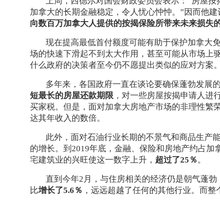
上周，西德尔对国会财政委员会表示：“房屋按
加拿大的长期金融稳定，令人忧心忡忡。”因而他建
向数百万加拿大人提供的按揭保险所带来未来损失
现在提高最低首付额度可能有助于保护加拿大
场的快速下滑起不到太大作用，甚至可能从市场上
什么政府的决策者至今仍不愿提出类似的应对方案
多年来，各国政府一直在谈论要确保蓬勃发展的
短最长的房屋还款期限
，对一些房屋按揭申请人进行
买家税。但是，面对加拿大房地产市场的非理性繁
达其年收入的数倍。
此外，面对石油行业长期的不景气和商品生产
的增长。到2019年底，金融、保险和房地产约占加拿
宅建筑业的兴旺使这一数字上升，
超过了25％
。
直到今年2月，与住房相关的经济仍是朝气蓬勃
比
增长了5.6％
，远远超越了任何的其他行业。而整