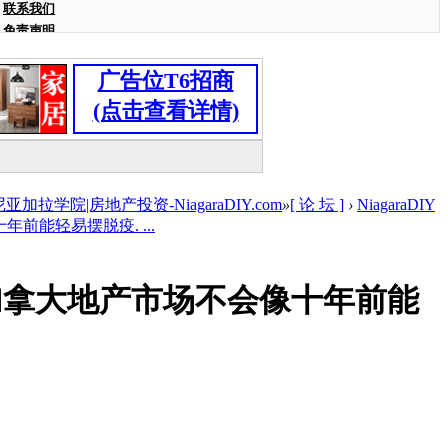
联系我们
免责声明
广告位T6招商
(点击查看详情)
学院|房地产投资-NiagaraDIY.com
»
[ 论 坛 ]
›
NiagaraDIY
前能轻易摆脱疫. ...
加拿大地产市场不会像十年前能