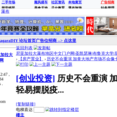
二手市场
顺风搭车
社区资讯
本地黄页
广告招商
留学移民
美食天地
子女教育
瀑布旅游
站务管理
瀑布
iagaraDIY 论坛首页广告位招商 --> 点这里
返回列表
尼亚加拉大瀑布地区中文门户网|圣凯瑟琳|布鲁克大学|尼亚加拉
亚加拉大
›
【房产置业】
›
历史不会重演 加拿大地产市场不会像十年
网
2:47
,
[创业投资]
历史不会重演 
84
 .
轻易摆脱疫...
com
[复制链接]
电梯直达
楼主