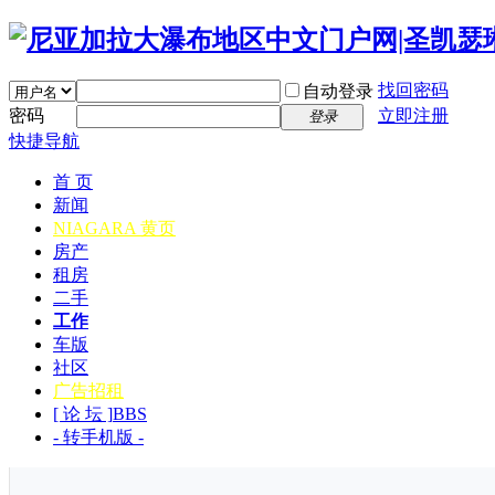
找回密码
自动登录
密码
立即注册
登录
快捷导航
首 页
新闻
NIAGARA 黄页
房产
租房
二手
工作
车版
社区
广告招租
[ 论 坛 ]
BBS
- 转手机版 -