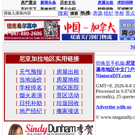
房产置业
新闻头条
历史文化
房屋出租
求职招聘
车行天下
装修专区
景点介绍
财税保险
区域概况
搜索
热搜:
房源
经纪
学校
景点
搜索
N
尼亚加拉地区实用链接
切换至手机版
|
尼
瀑布地区中文门户
[
天气预报
]
[
房屋出租
]
NiagaraDIY.com
[
当地油价
]
[
房屋地税
]
GMT+8, 2026-8-8 1
[
学校排名
]
[
地区医院
]
Processed in 0.0743
[
烟火表演
]
[
景区活动
]
second(s), 25 queries
[
日托补助
]
[
垃圾回收
]
Advertise with us
[
地产经纪
]
[
搬家接送
]
© www.niagaradiy.