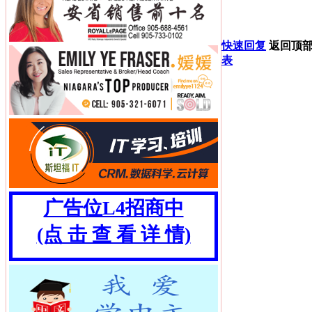
快速回复
返回顶
表
广告位L4招商中
(点 击 查 看 详 情)