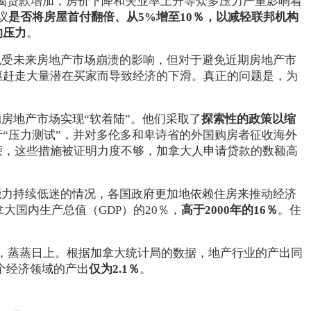
揭贷款增加，房价下降和失业率上升等众多压力严重影响着
议
是否将房屋首付翻倍、从5%增至10％，以减轻联邦机构
的压力
。
免受未来房地产市场崩溃的影响，但对于避免近期房地产市
驱赶走大量潜在买家而导致经济的下滑。真正的问题是，为
。
房地产市场实现“软着陆”。他们采取了
探索性的政策以缩
“压力测试”，并对多伦多和卑诗省的外国购房者征收海外
荣，这些措施被证明力度不够，加拿大人申请贷款的数额高
能力持续低迷的情况，各国政府更加地依赖住房来推动经济
大国内生产总值（GDP）的20％，
高于2000年的16％
。住
，蒸蒸日上。根据加拿大统计局的数据，地产行业的产出同
个经济领域的产出
仅为2.1％
。