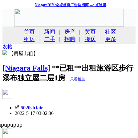
NiagaraDIY 论坛首页广告位招商 --> 点这里
首页
|
新闻
|
房产
|
黄页
|
社区
租房
|
二手
|
招聘
|
接送
|
更多
发帖
【房屋出租】
[Niagara Falls]
**已租**出租旅游区步行
瀑布独立屋二层1房
只看楼主
#
6
5020stclair
2022-5-17 03:02:36
upupupup