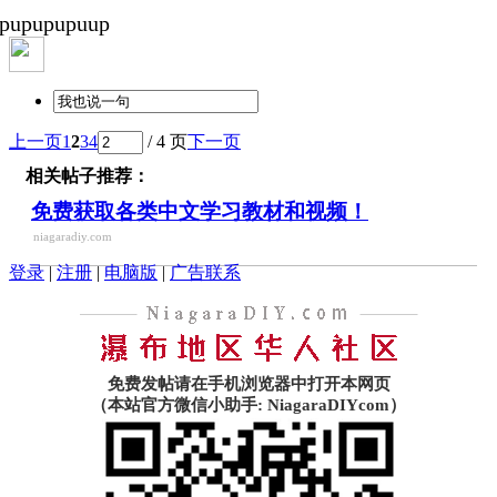
pupupupuup
上一页
1
2
3
4
/ 4 页
下一页
相关帖子推荐：
免费获取各类中文学习教材和视频！
niagaradiy.com
登录
|
注册
|
电脑版
|
广告联系
免费发帖请在手机浏览器中打开本网页
（本站官方微信小助手: NiagaraDIYcom）