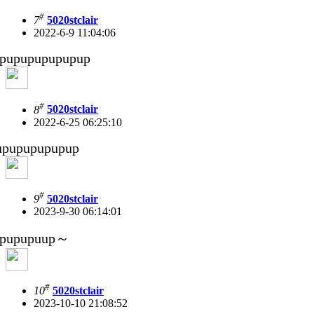
#
7
5020stclair
2022-6-9 11:04:06
pupupupupupup
#
8
5020stclair
2022-6-25 06:25:10
pupupupupup
#
9
5020stclair
2023-9-30 06:14:01
upupupuup～
#
10
5020stclair
2023-10-10 21:08:52