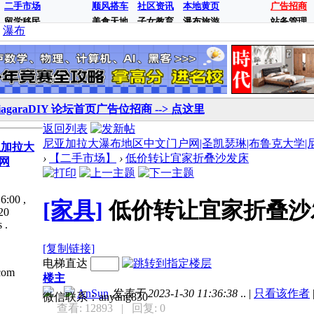
二手市场
顺风搭车
社区资讯
本地黄页
广告招商
留学移民
美食天地
子女教育
瀑布旅游
站务管理
瀑布
iagaraDIY 论坛首页广告位招商 --> 点这里
返回列表
尼亚加拉大瀑布地区中文门户网|圣凯瑟琳|布鲁克大学|尼亚加拉
亚加拉大
›
【二手市场】
›
低价转让宜家折叠沙发床
网
6:00
,
[家具]
低价转让宜家折叠沙
20
 .
[复制链接]
电梯直达
com
楼主
AnSun
发表于 2023-1-30 11:36:38
..
|
只看该作者
微信联系：anyang830
查看: 12893
| 回复: 0