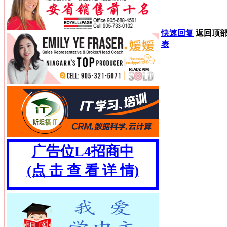
快速回复
返回顶
表
广告位L4招商中
(点 击 查 看 详 情)