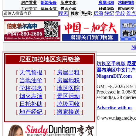
房产置业
新闻头条
历史文化
房屋出租
求职招聘
车行天下
装修专区
景点介绍
财税保险
区域概况
搜索
热搜:
房源
经纪
学校
景点
搜索
N
尼亚加拉地区实用链接
切换至手机版
|
尼
瀑布地区中文门户
[
天气预报
]
[
房屋出租
]
NiagaraDIY.com
[
当地油价
]
[
房屋地税
]
GMT+8, 2026-8-9 1
[
学校排名
]
[
地区医院
]
Processed in 0.0648
[
烟火表演
]
[
景区活动
]
second(s), 28 queries
[
日托补助
]
[
垃圾回收
]
Advertise with us
[
地产经纪
]
[
搬家接送
]
© www.niagaradiy.