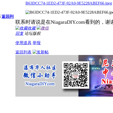
B63DCC74-1ED2-473F-92A0-9E5228ABEF66.jpeg
部
返回列
联系时请说是在NiagaraDIY.com看到的，谢
收藏
微信
回复
论坛版权
使用道具
举报
返回列表