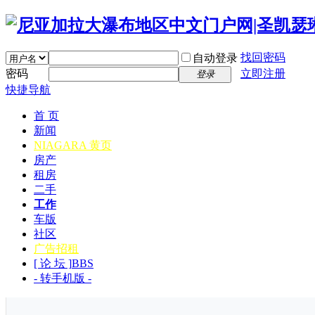
找回密码
自动登录
密码
立即注册
登录
快捷导航
首 页
新闻
NIAGARA 黄页
房产
租房
二手
工作
车版
社区
广告招租
[ 论 坛 ]
BBS
- 转手机版 -