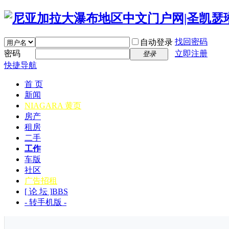
找回密码
自动登录
密码
立即注册
登录
快捷导航
首 页
新闻
NIAGARA 黄页
房产
租房
二手
工作
车版
社区
广告招租
[ 论 坛 ]
BBS
- 转手机版 -