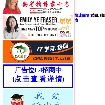
快速回复
返回顶
表
广告位L4招商中
(点 击 查 看 详 情)