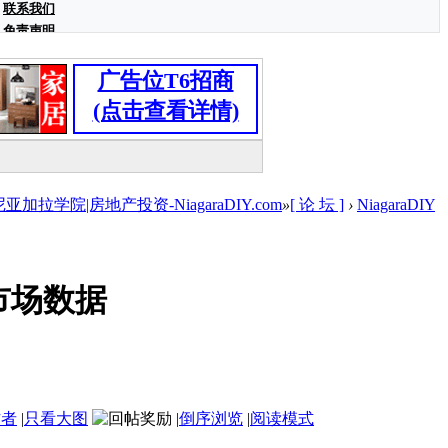
联系我们
免责声明
广告位T6招商
(点击查看详情)
学院|房地产投资-NiagaraDIY.com
»
[ 论 坛 ]
›
NiagaraDIY
市场数据
作者
|
只看大图
|
倒序浏览
|
阅读模式