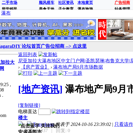
二手市场
顺风搭车
社区资讯
本地黄页
广告招商
留学移民
美食天地
子女教育
瀑布旅游
站务管理
瀑布
iagaraDIY 论坛首页广告位招商 --> 点这里
返回列表
尼亚加拉大瀑布地区中文门户网|圣凯瑟琳|布鲁克大学|尼亚加拉
亚加拉大
›
【房产置业】
›
瀑布地产局9月市场数据
网
9:25
,
[地产资讯]
瀑布地产局9月
08
 .
[复制链接]
电梯直达
com
楼主
Tonyzhang
发表于 2024-10-16 23:39:02
|
只看该
点击蓝字 关注我们
查看: 11337
| 回复: 0
安省圣凯市