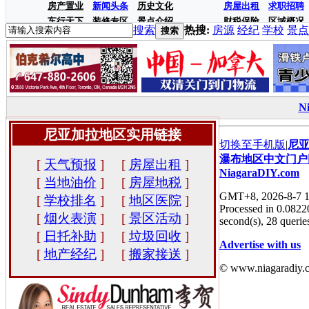
房产置业
新闻头条
历史文化
房屋出租
求职招聘
车行天下
装修专区
景点介绍
财税保险
区域概况
搜索
热搜:
房源
经纪
学校
景点
搜索
N
尼亚加拉地区实用链接
切换至手机版
|
尼
瀑布地区中文门户
[
天气预报
]
[
房屋出租
]
NiagaraDIY.com
[
当地油价
]
[
房屋地税
]
GMT+8, 2026-8-7 1
[
学校排名
]
[
地区医院
]
Processed in 0.0822
[
烟火表演
]
[
景区活动
]
second(s), 28 queries
[
日托补助
]
[
垃圾回收
]
Advertise with us
[
地产经纪
]
[
搬家接送
]
© www.niagaradiy.