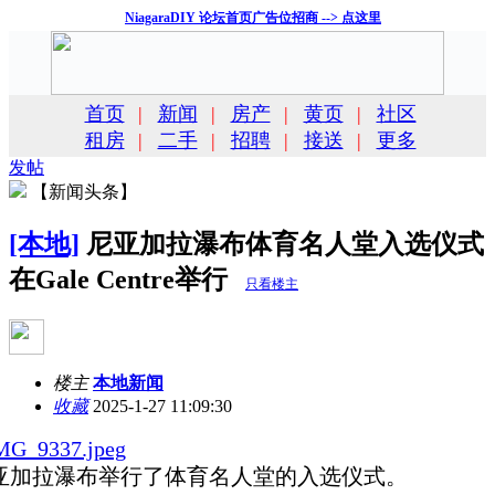
NiagaraDIY 论坛首页广告位招商 --> 点这里
首页
|
新闻
|
房产
|
黄页
|
社区
租房
|
二手
|
招聘
|
接送
|
更多
发帖
【新闻头条】
[本地]
尼亚加拉瀑布体育名人堂入选仪式
在Gale Centre举行
只看楼主
楼主
本地新闻
收藏
2025-1-27 11:09:30
亚加拉瀑布举行了体育名人堂的入选仪式。