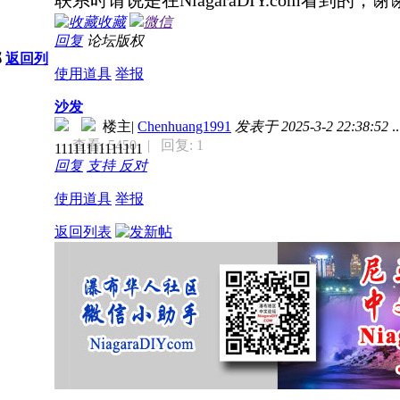
收藏
微信
回复
论坛版权
部
返回列
使用道具
举报
沙发
楼主
|
Chenhuang1991
发表于 2025-3-2 22:38:52
..
查看: 5450
| 回复: 1
11111111111111
回复
支持
反对
使用道具
举报
返回列表