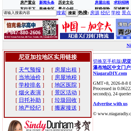
房产置业
新闻头条
历史文化
房屋出租
求职招聘
车行天下
装修专区
景点介绍
财税保险
区域概况
搜索
热搜:
房源
经纪
学校
景点
搜索
N
尼亚加拉地区实用链接
切换至手机版
|
尼
瀑布地区中文门户
[
天气预报
]
[
房屋出租
]
NiagaraDIY.com
[
当地油价
]
[
房屋地税
]
GMT+8, 2026-8-8 0
[
学校排名
]
[
地区医院
]
Processed in 0.0622
[
烟火表演
]
[
景区活动
]
second(s), 24 queries
[
日托补助
]
[
垃圾回收
]
Advertise with us
[
地产经纪
]
[
搬家接送
]
© www.niagaradiy.