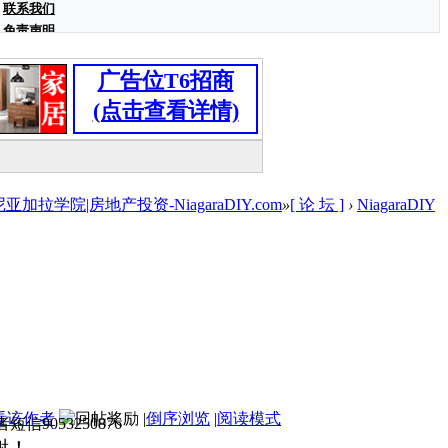
联系我们
免责声明
广告位T6招商
(点击查看详情)
学院|房地产投资-NiagaraDIY.com
»
[ 论 坛 ]
›
NiagaraDIY
看该作者
|
倒序浏览
|
阅读模式
信9053250876
谢！