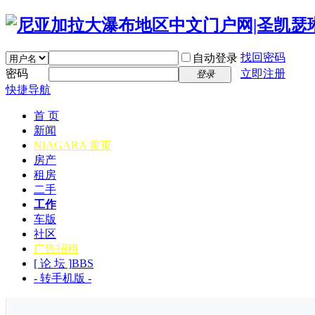
找回密码
自动登录
密码
立即注册
登录
快捷导航
首 页
新闻
NIAGARA 黄页
房产
租房
二手
工作
车版
社区
广告招租
[ 论 坛 ]
BBS
- 转手机版 -