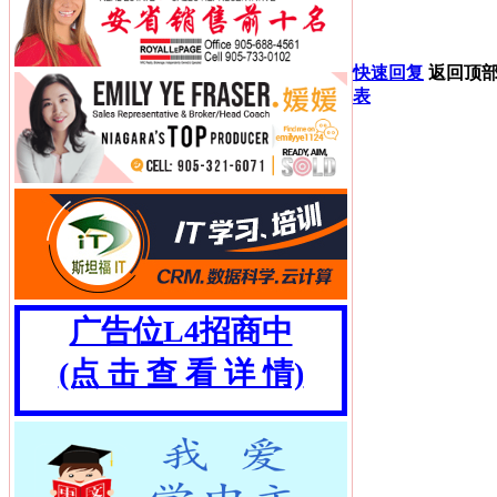
快速回复
返回顶
表
广告位L4招商中
(点 击 查 看 详 情)