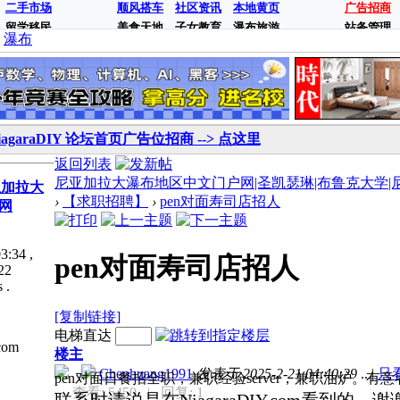
二手市场
顺风搭车
社区资讯
本地黄页
广告招商
留学移民
美食天地
子女教育
瀑布旅游
站务管理
瀑布
iagaraDIY 论坛首页广告位招商 --> 点这里
返回列表
尼亚加拉大瀑布地区中文门户网|圣凯瑟琳|布鲁克大学|尼亚加拉
亚加拉大
›
【求职招聘】
›
pen对面寿司店招人
网
3:34
,
pen对面寿司店招人
22
 .
[复制链接]
电梯直达
com
楼主
Chenhuang1991
发表于 2025-2-21 04:40:29
..
|
只
pen对面日餐招全职，兼职经验server，兼职油炉。有意者短
查看: 5450
| 回复: 1
联系时请说是在NiagaraDIY.com看到的，谢