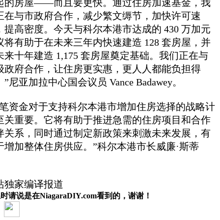
起的房屋——而且要更快。通过住房加速基金，我
正在与市政府合作，减少繁文缛节，加快许可速
，提高密度。今天与科尔本港市达成的 430 万加元
议将有助于在未来三年内快速建造 128 套房屋，并
未来十年建造 1,175 套房屋奠定基础。我们正在与
级政府合作，让住房更实惠，更人人都能负担得
”尼亚加拉中心国会议员 Vance Badawey。
这笔资金对于支持科尔本港市增加住房选择的战略计
至关重要。它将有助于推进急需的住房项目和合作
伴关系，同时通过制定新政策来刺激未来发展，有
于增加整体住房供应。”科尔本港市长威廉·斯蒂
。
站独家编译报道
时请说是在NiagaraDIY.com看到的，谢谢！