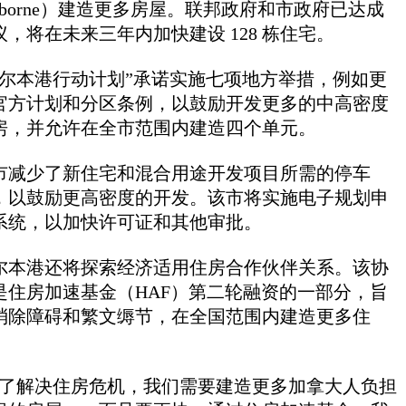
olborne）建造更多房屋。联邦政府和市政府已达成
议，将在未来三年内加快建设 128 栋住宅。
科尔本港行动计划”承诺实施七项地方举措，例如更
官方计划和分区条例，以鼓励开发更多的中高密度
房，并允许在全市范围内建造四个单元。
市减少了新住宅和混合用途开发项目所需的停车
，以鼓励更高密度的开发。该市将实施电子规划申
系统，以加快许可证和其他审批。
尔本港还将探索经济适用住房合作伙伴关系。该协
是住房加速基金（HAF）第二轮融资的一部分，旨
消除障碍和繁文缛节，在全国范围内建造更多住
。
为了解决住房危机，我们需要建造更多加拿大人负担