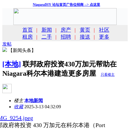
NiagaraDIY 论坛首页广告位招商 --> 点这里
首页
|
新闻
|
房产
|
黄页
|
社区
租房
|
二手
|
招聘
|
接送
|
更多
发帖
【新闻头条】
[本地]
联邦政府投资430万加元帮助在
Niagara科尔本港建造更多房屋
只看楼主
楼主
本地新闻
收藏
2025-3-13 04:32:09
邦政府将投资 430 万加元在科尔本港（Port