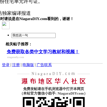
09份住宅单元许可证。
站独家编译报道
时请说是在NiagaraDIY.com看到的，谢谢！
相关帖子推荐：
免费获取各类中文学习教材和视频！
niagaradiy.com
登录
|
注册
|
电脑版
|
广告联系
免费发帖请在手机浏览器中打开本网页
（本站官方微信小助手: NiagaraDIYcom）