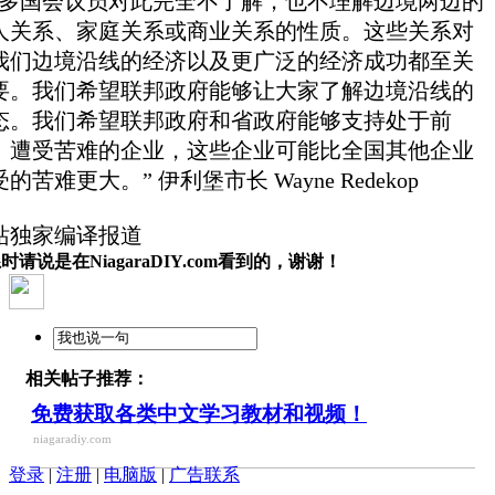
许多国会议员对此完全不了解，也不理解边境两边的
人关系、家庭关系或商业关系的性质。这些关系对
我们边境沿线的经济以及更广泛的经济成功都至关
要。我们希望联邦政府能够让大家了解边境沿线的
态。我们希望联邦政府和省政府能够支持处于前
、遭受苦难的企业，这些企业可能比全国其他企业
的苦难更大。” 伊利堡市长 Wayne Redekop
站独家编译报道
时请说是在NiagaraDIY.com看到的，谢谢！
相关帖子推荐：
免费获取各类中文学习教材和视频！
niagaradiy.com
登录
|
注册
|
电脑版
|
广告联系