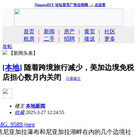
NiagaraDIY 论坛首页广告位招商 --> 点这里
首页
|
新闻
|
房产
|
黄页
|
社区
租房
|
二手
|
招聘
|
接送
|
更多
发帖
【新闻头条】
[本地]
随着跨境旅行减少，美加边境免税
店担心数月内关闭
只看楼主
楼主
本地新闻
收藏
2025-3-27 12:24:55
括尼亚加拉瀑布和尼亚加拉湖畔在内的几个边境社