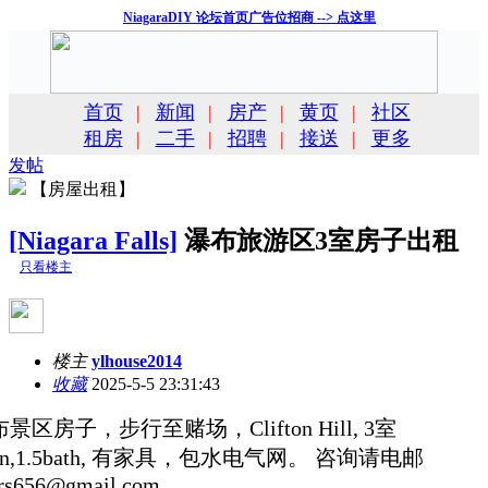
NiagaraDIY 论坛首页广告位招商 --> 点这里
首页
|
新闻
|
房产
|
黄页
|
社区
租房
|
二手
|
招聘
|
接送
|
更多
发帖
【房屋出租】
[Niagara Falls]
瀑布旅游区3室房子出租
只看楼主
楼主
ylhouse2014
收藏
2025-5-5 23:31:43
景区房子，步行至赌场，Clifton Hill, 3室
en,1.5bath, 有家具，包水电气网。 咨询请电邮
trs656@gmail.com