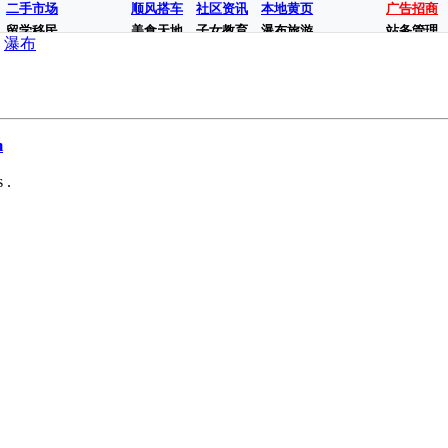
二手市场
顺风搭车
社区资讯
本地黄页
广告招商
留学移民
美食天地
子女教育
瀑布旅游
站务管理
瀑布
m
 .