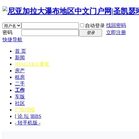
找回密码
自动登录
密码
立即注册
登录
快捷导航
首 页
新闻
NIAGARA 黄页
房产
租房
二手
工作
车版
社区
广告招租
[ 论 坛 ]
BBS
- 转手机版 -