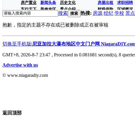
房产置业
新闻头条
历史文化
房屋出租
求职招聘
车行天下
装修专区
景点介绍
财税保险
区域概况
搜索
热搜:
房源
经纪
学校
景点
搜索
抱歉，指定的主题不存在或已被删除或正在被审核
切换至手机版
|
尼亚加拉大瀑布地区中文门户网 NiagaraDIY.co
GMT+8, 2026-8-7 23:47
, Processed in 0.081681 second(s), 8 queries
Advertise with us
© www.niagaradiy.com
返回顶部