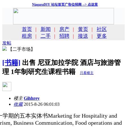
NiagaraDIY 论坛首页广告位招商 --> 点这里
首页
|
新闻
|
房产
|
黄页
|
社区
租房
|
二手
|
招聘
|
接送
|
更多
发帖
【二手市场】
[书籍]
出售 尼亚加拉学院 酒店与旅游管
理 1年制研究生课程书籍
只看楼主
楼主
Gihhrey
收藏
2015-8-26 06:01:03
学期的五本实体书Marketing for Hospitality and
rism, Business Communication, Food operations and