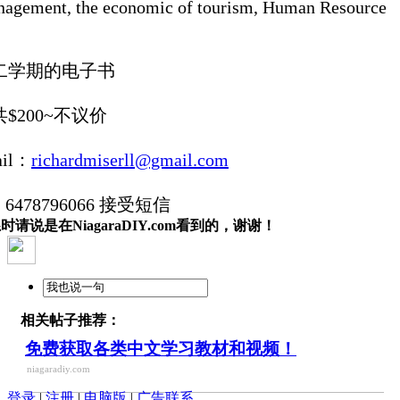
agement, the economic of tourism, Human Resource
二学期的电子书
$200~不议价
ail：
richardmiserll@gmail.com
l: 6478796066 接受短信
时请说是在NiagaraDIY.com看到的，谢谢！
相关帖子推荐：
免费获取各类中文学习教材和视频！
niagaradiy.com
登录
|
注册
|
电脑版
|
广告联系