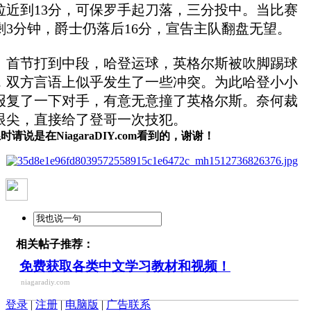
拉近到13分，可保罗手起刀落，三分投中。当比赛
剩3分钟，爵士仍落后16分，宣告主队翻盘无望。
节打到中段，哈登运球，英格尔斯被吹脚踢球
，双方言语上似乎发生了一些冲突。为此哈登小小
报复了一下对手，有意无意撞了英格尔斯。奈何裁
眼尖，直接给了登哥一次技犯。
时请说是在NiagaraDIY.com看到的，谢谢！
相关帖子推荐：
免费获取各类中文学习教材和视频！
niagaradiy.com
登录
|
注册
|
电脑版
|
广告联系