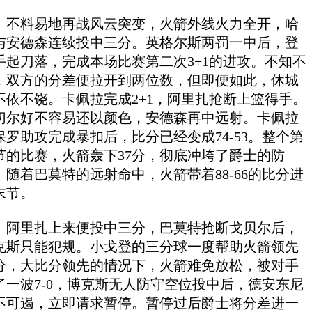
料易地再战风云突变，火箭外线火力全开，哈
与安德森连续投中三分。英格尔斯两罚一中后，登
手起刀落，完成本场比赛第二次3+1的进攻。不知不
，双方的分差便拉开到两位数，但即便如此，休城
不依不饶。卡佩拉完成2+1，阿里扎抢断上篮得手。
切尔好不容易还以颜色，安德森再中远射。卡佩拉
保罗助攻完成暴扣后，比分已经变成74-53。整个第
节的比赛，火箭轰下37分，彻底冲垮了爵士的防
。随着巴莫特的远射命中，火箭带着88-66的比分进
末节。
里扎上来便投中三分，巴莫特抢断戈贝尔后，
克斯只能犯规。小戈登的三分球一度帮助火箭领先
4分，大比分领先的情况下，火箭难免放松，被对手
了一波7-0，博克斯无人防守空位投中后，德安东尼
不可遏，立即请求暂停。暂停过后爵士将分差进一