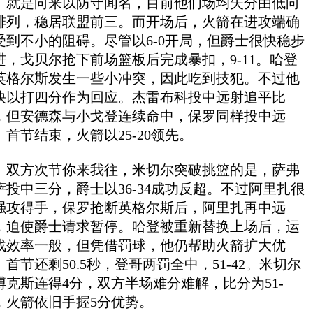
是向来以防守闻名，目前他们场均失分由低向
排列，稳居联盟前三。而开场后，火箭在进攻端确
受到不小的阻碍。尽管以6-0开局，但爵士很快稳步
进，戈贝尔抢下前场篮板后完成暴扣，9-11。哈登
英格尔斯发生一些小冲突，因此吃到技犯。不过他
快以打四分作为回应。杰雷布科投中远射追平比
，但安德森与小戈登连续命中，保罗同样投中远
。首节结束，火箭以25-20领先。
方次节你来我往，米切尔突破挑篮的是，萨弗
萨投中三分，爵士以36-34成功反超。不过阿里扎很
强攻得手，保罗抢断英格尔斯后，阿里扎再中远
，迫使爵士请求暂停。哈登被重新替换上场后，运
战效率一般，但凭借罚球，他仍帮助火箭扩大优
。首节还剩50.5秒，登哥两罚全中，51-42。米切尔
博克斯连得4分，双方半场难分难解，比分为51-
6，火箭依旧手握5分优势。