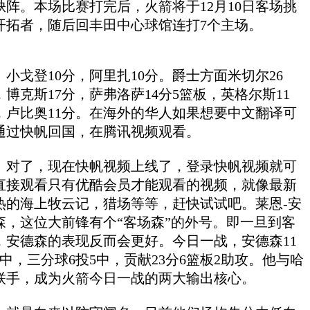
缺阵。本场比赛打完后，火箭将于12月10日客场挑
开拓者，随后回丰田中心球馆连打7个主场。
戈登10分，阿里扎10分。爵士方面米切尔26
，博克斯17分，萨弗洛萨14分5篮板，英格尔斯11
，卢比奥11分。在海外的华人如果想要中文翻译可
通过快帆回国，在腾讯视频观看。
了，现在快帆视频上线了，登录快帆视频就可
直接观看只有优酷会员才能观看的视频，就像最新
热的海上牧云记，猎场等等，赶快试试吧。莱恩-安
森，这位大前锋有个“客场森”的外号。即一旦到客
，安德森的表现反而会更好。今日一战，安德森11
9中，三分球6投5中，贡献23分6篮板2助攻。他与哈
联手，成为火箭今日一战的两大输出核心。