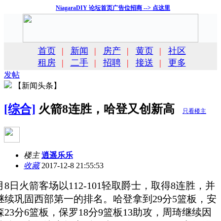
NiagaraDIY 论坛首页广告位招商 --> 点这里
首页
|
新闻
|
房产
|
黄页
|
社区
租房
|
二手
|
招聘
|
接送
|
更多
发帖
【新闻头条】
[综合]
火箭8连胜，哈登又创新高
只看楼主
楼主
逍遥乐乐
收藏
2017-12-8 21:55:53
2月8日火箭客场以112-101轻取爵士，取得8连胜，并
继续巩固西部第一的排名。哈登拿到29分5篮板，安
森23分6篮板，保罗18分9篮板13助攻，周琦继续因