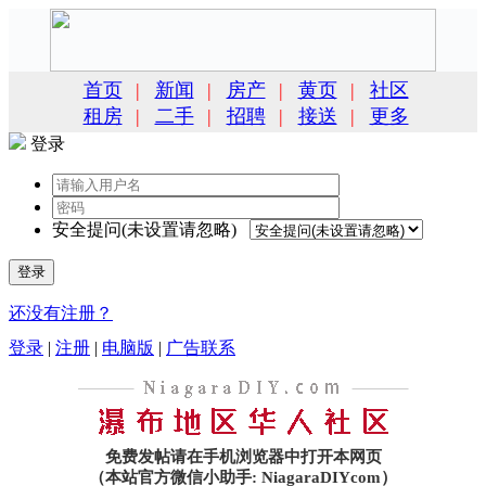
首页
|
新闻
|
房产
|
黄页
|
社区
租房
|
二手
|
招聘
|
接送
|
更多
登录
安全提问(未设置请忽略)
登录
还没有注册？
登录
|
注册
|
电脑版
|
广告联系
免费发帖请在手机浏览器中打开本网页
（本站官方微信小助手: NiagaraDIYcom）