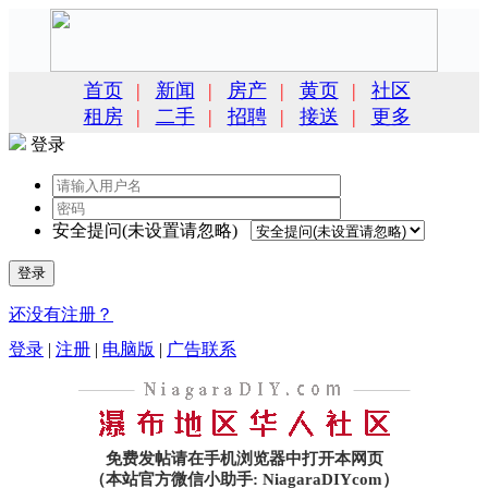
首页
|
新闻
|
房产
|
黄页
|
社区
租房
|
二手
|
招聘
|
接送
|
更多
登录
安全提问(未设置请忽略)
登录
还没有注册？
登录
|
注册
|
电脑版
|
广告联系
免费发帖请在手机浏览器中打开本网页
（本站官方微信小助手: NiagaraDIYcom）