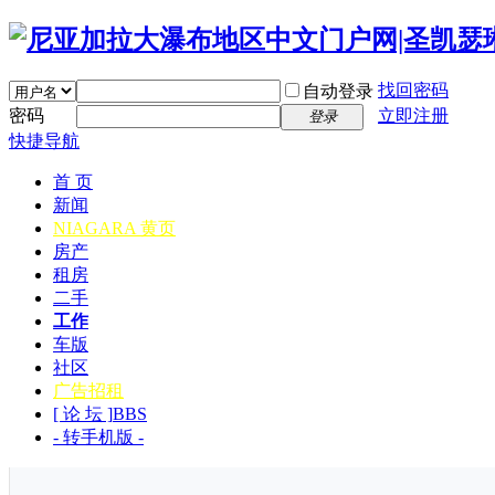
找回密码
自动登录
密码
立即注册
登录
快捷导航
首 页
新闻
NIAGARA 黄页
房产
租房
二手
工作
车版
社区
广告招租
[ 论 坛 ]
BBS
- 转手机版 -