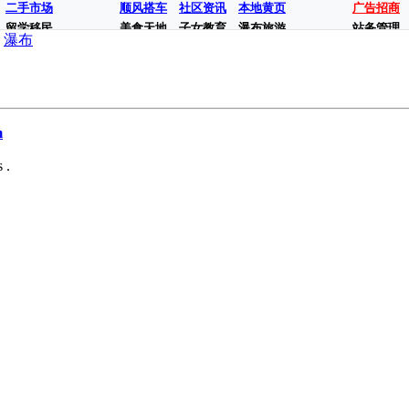
二手市场
顺风搭车
社区资讯
本地黄页
广告招商
留学移民
美食天地
子女教育
瀑布旅游
站务管理
瀑布
m
 .