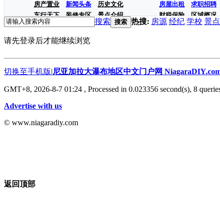
房产置业
新闻头条
历史文化
房屋出租
求职招聘
车行天下
装修专区
景点介绍
财税保险
区域概况
搜索
热搜:
房源
经纪
学校
景点
搜索
请先登录后才能继续浏览
切换至手机版
|
尼亚加拉大瀑布地区中文门户网 NiagaraDIY.co
GMT+8, 2026-8-7 01:24
, Processed in 0.023356 second(s), 8 queries
Advertise with us
© www.niagaradiy.com
返回顶部