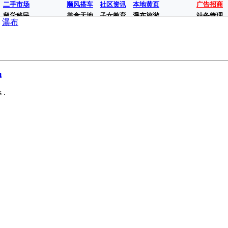
二手市场
顺风搭车
社区资讯
本地黄页
广告招商
留学移民
美食天地
子女教育
瀑布旅游
站务管理
瀑布
m
 .