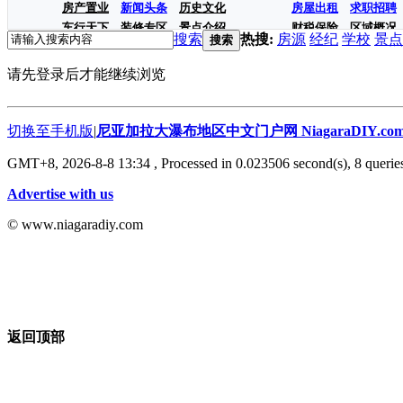
房产置业
新闻头条
历史文化
房屋出租
求职招聘
车行天下
装修专区
景点介绍
财税保险
区域概况
搜索
热搜:
房源
经纪
学校
景点
搜索
请先登录后才能继续浏览
切换至手机版
|
尼亚加拉大瀑布地区中文门户网 NiagaraDIY.co
GMT+8, 2026-8-8 13:34
, Processed in 0.023506 second(s), 8 queries
Advertise with us
© www.niagaradiy.com
返回顶部