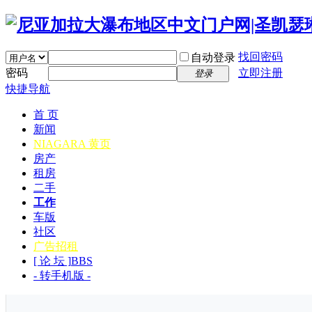
找回密码
自动登录
密码
立即注册
登录
快捷导航
首 页
新闻
NIAGARA 黄页
房产
租房
二手
工作
车版
社区
广告招租
[ 论 坛 ]
BBS
- 转手机版 -