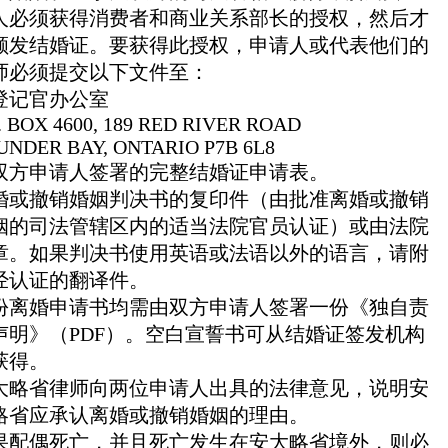
人必须获得消费者和商业关系部长的授权，然后才
颁发结婚证。要获得此授权，申请人或代表他们的
师必须提交以下文件至：
登记官办公室
. BOX 4600, 189 RED RIVER ROAD
UNDER BAY, ONTARIO P7B 6L8
双方申请人签署的完整结婚证申请表。
婚或撤销婚姻判决书的复印件（由批准离婚或撤销
姻的司法管辖区内的适当法院官员认证）或由法院
章。如果判决书使用英语或法语以外的语言，请附
经认证的翻译件。
份离婚申请书均需由双方申请人签署一份《独自责
声明》（PDF）。空白宣誓书可从结婚证签发机构
获得。
大略省律师向两位申请人出具的法律意见，说明安
略省应承认离婚或撤销婚姻的理由。
果配偶死亡，并且死亡发生在安大略省境外，则必