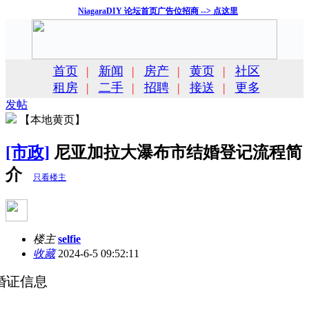
NiagaraDIY 论坛首页广告位招商 --> 点这里
首页
|
新闻
|
房产
|
黄页
|
社区
租房
|
二手
|
招聘
|
接送
|
更多
发帖
【本地黄页】
[市政]
尼亚加拉大瀑布市结婚登记流程简
介
只看楼主
楼主
selfie
收藏
2024-6-5 09:52:11
婚证信息