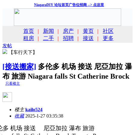
NiagaraDIY 论坛首页广告位招商 --> 点这里
首页
|
新闻
|
房产
|
黄页
|
社区
租房
|
二手
|
招聘
|
接送
|
更多
发帖
【车行天下】
[接送搬家]
多伦多 机场 接送 尼亞加拉 瀑
布 旅游 Niagara falls St Catherine Brock
只看楼主
楼主
kailo524
收藏
2025-1-27 03:35:38
伦多 机场 接送 尼亞加拉 瀑布 旅游