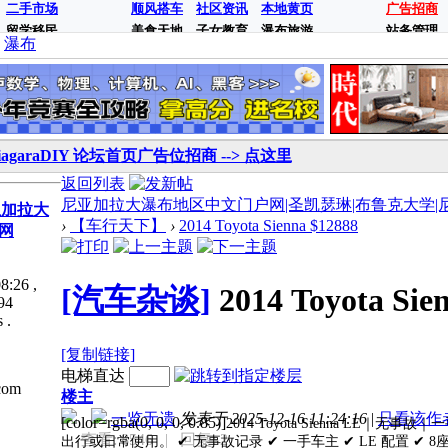
二手市场
顺风搭车
社区资讯
本地黄页
广告招商
留学移民
美食天地
子女教育
瀑布旅游
站务管理
瀑布
iagaraDIY 论坛首页广告位招商 --> 点这里
返回列表
尼亚加拉大瀑布地区中文门户网|圣凯瑟琳|布鲁克大学|尼亚加拉
亚加拉大
›
【车行天下】
›
2014 Toyota Sienna $12888
网
8:26
,
[汽车杂谈]
2014 Toyota Sie
94
 .
[复制链接]
电梯直达
com
楼主
一览无遗
发表于 2025-12-16 11:24:16
|
只看该作
[color=rgba(0, 0, 0, 0.85)]
2014 Toyota Sienna LE
查看: 8546
| 回复: 2
出行或日常使用。 ✔ 无事故记录 ✔ 一手车主 ✔ LE 配置 ✔