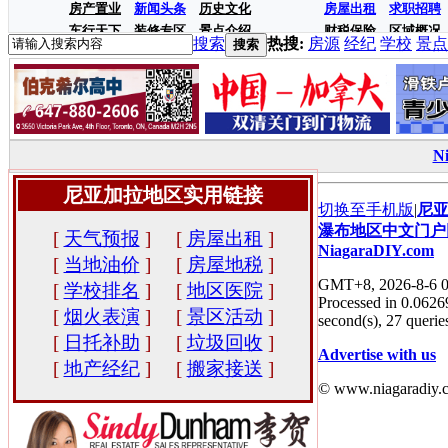
房产置业
新闻头条
历史文化
房屋出租
求职招聘
车行天下
装修专区
景点介绍
财税保险
区域概况
搜索
热搜:
房源
经纪
学校
景点
搜索
N
尼亚加拉地区实用链接
切换至手机版
|
尼
瀑布地区中文门户
[
天气预报
]
[
房屋出租
]
NiagaraDIY.com
[
当地油价
]
[
房屋地税
]
GMT+8, 2026-8-6 0
[
学校排名
]
[
地区医院
]
Processed in 0.0626
[
烟火表演
]
[
景区活动
]
second(s), 27 queries
[
日托补助
]
[
垃圾回收
]
Advertise with us
[
地产经纪
]
[
搬家接送
]
© www.niagaradiy.