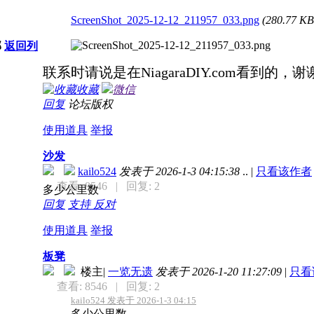
ScreenShot_2025-12-12_211957_033.png
(280.77 
部
返回列
联系时请说是在NiagaraDIY.com看到的，谢
收藏
微信
回复
论坛版权
使用道具
举报
沙发
kailo524
发表于 2026-1-3 04:15:38
..
|
只看该作者
查看: 8546
| 回复: 2
多少公里数
回复
支持
反对
使用道具
举报
板凳
楼主
|
一览无遗
发表于 2026-1-20 11:27:09
|
只看
查看: 8546
| 回复: 2
kailo524 发表于 2026-1-3 04:15
多少公里数