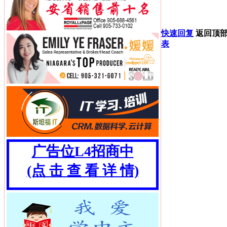
快速回复
返回顶
表
广告位L4招商中
(点 击 查 看 详 情)