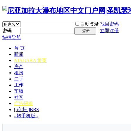
找回密码
自动登录
密码
立即注册
登录
快捷导航
首 页
新闻
NIAGARA 黄页
房产
租房
二手
工作
车版
社区
广告招租
[ 论 坛 ]
BBS
- 转手机版 -