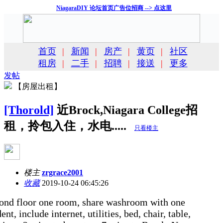
NiagaraDIY 论坛首页广告位招商 --> 点这里
首页
|
新闻
|
房产
|
黄页
|
社区
租房
|
二手
|
招聘
|
接送
|
更多
发帖
【房屋出租】
[Thorold]
近Brock,Niagara College招
租，拎包入住，水电.....
只看楼主
楼主
zrgrace2001
收藏
2019-10-24 06:45:26
ond floor one room, share washroom with one
ent, include internet, utilities, bed, chair, table,