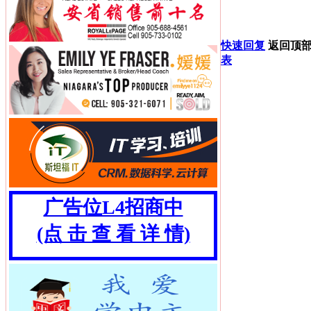
快速回复
返回顶
表
广告位L4招商中
(点 击 查 看 详 情)