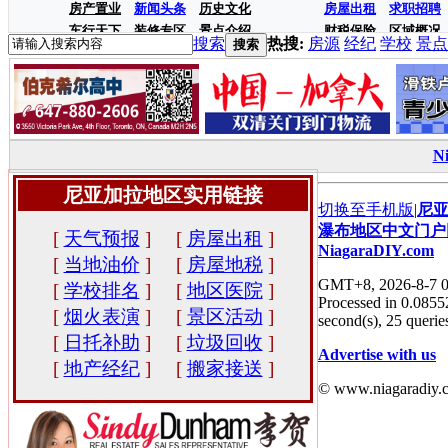
房产置业
新闻头条
历史文化
房屋出租
求职招聘
车行天下
装修专区
景点介绍
财税保险
区域概况
搜索
热搜:
房源
经纪
学校
景点
搜索
N
尼亚加拉地区实用链接
切换至手机版
|
尼
瀑布地区中文门户
[
天气预报
]
[
房屋出租
]
NiagaraDIY.com
[
当地油价
]
[
房屋地税
]
GMT+8, 2026-8-7 0
[
学校排名
]
[
地区医院
]
Processed in 0.0855
[
烟火表演
]
[
景区活动
]
second(s), 25 queries
[
日托补助
]
[
垃圾回收
]
Advertise with us
[
地产经纪
]
[
搬家接送
]
© www.niagaradiy.