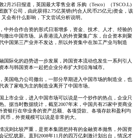
25日报道，英国最大零售业者 乐购（Tesco）（TSCO.L)
旗下公司，由此获得2.75亿英镑(约合人民币25亿元)资金，该
，又会有什么影响，下文尝试分析说明。
始，中外合作合资的形式日渐增多，资金、技术、人才、经验的
与撤出中国市场。从香港流入的外资聚集广东，台企资本则聚
代中国第三产业并不发达，所以外资集中在加工产业与制造
金融国际化的趋势进一步发展，跨国资本流动也发生一系列引人
资本与韩国资本一起把企业分布扩大到沿海城市。
机，美国电力公司撤出，一部分早期进入中国市场的制造业，也
代表了家电为主的制造业离开了中国市场。
美国上市企业，进入中国市场可以说是一个炒作的热点，企业只
。据当时数据统计，截至2007年末，中国共有25家中资商业
同时,外资银行在华业务的资产总额、各项贷款、各项存款和盈利均
亿元人民币，外资规模可以说是非常的大。
资情况则比较严重，是资本集团把持有的金融资本抛售，外国资
记忆犹新。直到2008年11月的四万亿刺激计划出台，情况才