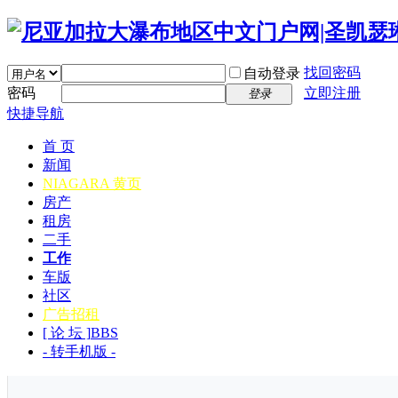
找回密码
自动登录
密码
立即注册
登录
快捷导航
首 页
新闻
NIAGARA 黄页
房产
租房
二手
工作
车版
社区
广告招租
[ 论 坛 ]
BBS
- 转手机版 -