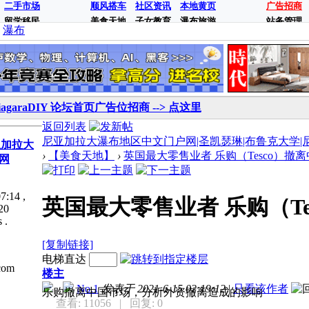
二手市场
顺风搭车
社区资讯
本地黄页
广告招商
留学移民
美食天地
子女教育
瀑布旅游
站务管理
瀑布
iagaraDIY 论坛首页广告位招商 --> 点这里
返回列表
尼亚加拉大瀑布地区中文门户网|圣凯瑟琳|布鲁克大学|尼亚加拉
亚加拉大
›
【美食天地】
›
英国最大零售业者 乐购（Tesco）撤离中
网
7:14
,
英国最大零售业者 乐购（Te
20
 .
[复制链接]
电梯直达
com
楼主
No.1
发表于 2021-6-15 02:19:12
|
只看该作者
乐购撤离中国市场，分析外资撤离造成的影响
查看: 11056
| 回复: 0