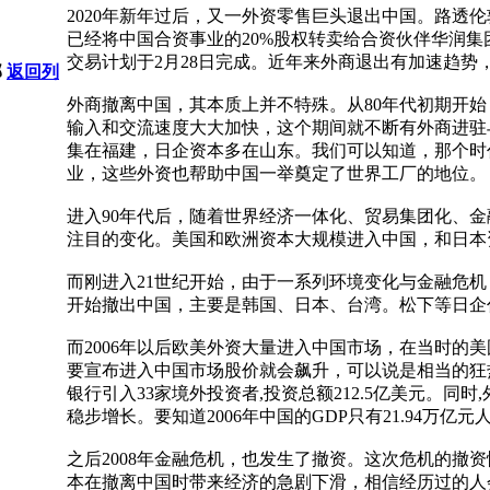
2020年新年过后，又一外资零售巨头退出中国。路透伦敦2月
已经将中国合资事业的20%股权转卖给合资伙伴华润集团
交易计划于2月28日完成。近年来外商退出有加速趋势
部
返回列
外商撤离中国，其本质上并不特殊。从80年代初期开
输入和交流速度大大加快，这个期间就不断有外商进驻
集在福建，日企资本多在山东。我们可以知道，那个时
业，这些外资也帮助中国一举奠定了世界工厂的地位。
进入90年代后，随着世界经济一体化、贸易集团化、
注目的变化。美国和欧洲资本大规模进入中国，和日本
而刚进入21世纪开始，由于一系列环境变化与金融危
开始撤出中国，主要是韩国、日本、台湾。松下等日企
而2006年以后欧美外资大量进入中国市场，在当时的
要宣布进入中国市场股价就会飙升，可以说是相当的狂热
银行引入33家境外投资者,投资总额212.5亿美元。
稳步增长。要知道2006年中国的GDP只有21.94万
之后2008年金融危机，也发生了撤资。这次危机的撤
本在撤离中国时带来经济的急剧下滑，相信经历过的人会