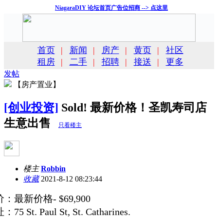
NiagaraDIY 论坛首页广告位招商 --> 点这里
首页
|
新闻
|
房产
|
黄页
|
社区
租房
|
二手
|
招聘
|
接送
|
更多
发帖
【房产置业】
[创业投资]
Sold! 最新价格！圣凯寿司店
生意出售
只看楼主
楼主
Robbin
收藏
2021-8-12 08:23:44
：最新价格- $69,900
75 St. Paul St, St. Catharines.