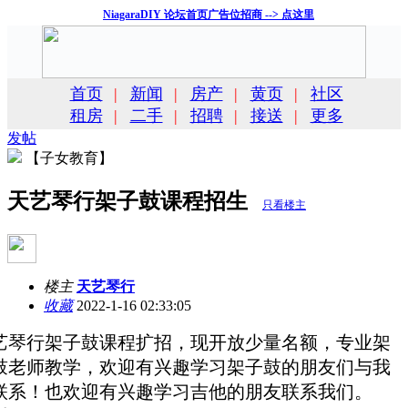
NiagaraDIY 论坛首页广告位招商 --> 点这里
首页
|
新闻
|
房产
|
黄页
|
社区
租房
|
二手
|
招聘
|
接送
|
更多
发帖
【子女教育】
天艺琴行架子鼓课程招生
只看楼主
楼主
天艺琴行
收藏
2022-1-16 02:33:05
艺琴行架子鼓课程扩招，现开放少量名额，专业架
鼓老师教学，欢迎有兴趣学习架子鼓的朋友们与我
联系！也欢迎有兴趣学习吉他的朋友联系我们。