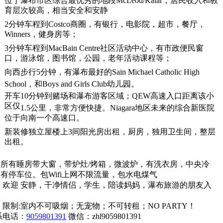
位于瀑布市区综合最优秀的地段McLeod/Kalar，居民收入和教
育层次较高，相当安全和安静
2分钟车程到Costco商圈，有银行，电影院，超市，餐厅，
Winners，健身房等；
3分钟车程到MacBain Centre社区活动中心，有市政便民窗
口，游泳馆，图书馆，公园，老年活动课程等；
向西步行5分钟，有瀑布最好的
Sain
Michael Catholic High
School，和Boys and Girls Club幼儿园。
开车10分钟到赌场和瀑布游客区域；QEW
高速入口距离该小
区仅
1.5
公里，非常方便快捷。
Niagara
地区未来的综合新医院
位于向南一个高速口。
新装修独立屋楼上3间阳光房出租，厨房，独用卫生间，整层
出租。
有睡房带大窗，
带炉灶/烤箱，微波炉，有洗衣房，中央
冷
，有停车位。
包Wifi上网不限流量，包水电煤气
迎 安静，干净情侣，学生，陪读妈妈，瀑布旅游的朋友入
:室内不可吸烟；无宠物；不可转租；NO PARTY！
系电话：
9059801391
微信：zhl9059801391