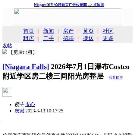
NiagaraDIY 论坛首页广告位招商 --> 点这里
首页
|
新闻
|
房产
|
黄页
|
社区
租房
|
二手
|
招聘
|
接送
|
更多
发帖
【房屋出租】
[Niagara Falls]
2026年7月1日瀑布Costco
附近学区房二楼三间阳光房整层
只看楼主
楼主
专心
收藏
2023-3-13 10:17:25
段