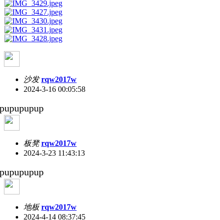
沙发
rqw2017w
2024-3-16 00:05:58
pupupupup
板凳
rqw2017w
2024-3-23 11:43:13
pupupupup
地板
rqw2017w
2024-4-14 08:37:45