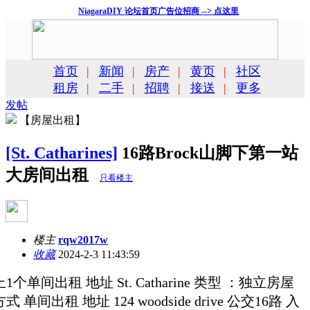
NiagaraDIY 论坛首页广告位招商 --> 点这里
首页
|
新闻
|
房产
|
黄页
|
社区
租房
|
二手
|
招聘
|
接送
|
更多
发帖
【房屋出租】
[St. Catharines]
16路Brock山脚下第一站
大房间出租
只看楼主
楼主
rqw2017w
收藏
2024-2-3 11:43:59
1个单间出租 地址 St. Catharine 类型 ：独立房屋
式 单间出租 地址 124 woodside drive 公交16路 入