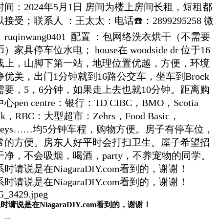
时间：2024年5月1日 房间为楼上房间长租，短租都
接受；联系人 ：王太太：电话☎️：2899295258 微
ruqinwang0401 配置 ：包网络洗衣烘干（不需要
）家具停车位水电； house在 woodside dr 位于16
线上，山脚下第一站，地理位置优越，方便，环境
静优美，出门1分钟就到16路公交车，坐车到Brock
需要，5，6分钟，如果走上去也就10分钟。距离购
心pen centre：银行：TD CIBC，BMO，Scotia
nk，RBC：大型超市：Zehrs，Food Basic，
obeys……均5分钟车程，购物方便。房子有停车位，
常的方便。房东人好平时会打扫卫生。屋子希望招
干净，不会吸烟，喝酒，party，不养宠物的同学。
时请说是在NiagaraDIY.com看到的，谢谢！
时请说是在NiagaraDIY.com看到的，谢谢！
_3429.jpeg
时请说是在NiagaraDIY.com看到的，谢谢！