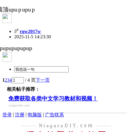
顶upu p upu p
#
5
rqw2017w
2025-11-5 14:23:30
pupupupupup
1
2
3
4
/ 4 页
下一页
相关帖子推荐：
免费获取各类中文学习教材和视频！
niagaradiy.com
登录
|
注册
|
电脑版
|
广告联系