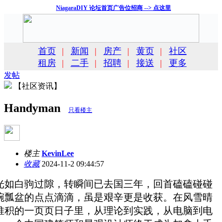
NiagaraDIY 论坛首页广告位招商 --> 点这里
首页
|
新闻
|
房产
|
黄页
|
社区
租房
|
二手
|
招聘
|
接送
|
更多
发帖
【社区资讯】
Handyman
只看楼主
楼主
KevinLee
收藏
2024-11-2 09:44:57
光如白驹过隙，转瞬间已去国三年，回首磕磕碰碰
碗瓢盆的点点滴滴，虽是艰辛更是收获。在风雪晴
堆积的一页页日子里，从理论到实践，从电脑到电