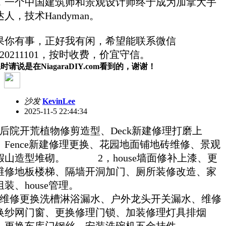
，一个中国建筑师和景观设计师终于成为加拿大手
人，技术Handyman。
果你有事，正好我有闲，希望能联系微信
e20211101，按时收费，价宜守信。
时请说是在NiagaraDIY.com看到的，谢谢！
沙发
KevinLee
2025-11-5 22:44:34
，后院开荒植物修剪造型、Deck新建修理打磨上
、Fence新建修理更换、花园地面铺地砖维修、景观
假山造型堆砌。 2，house墙面修补上漆、更
维修地板楼梯、隔墙开洞加门、厕所装修改造、家
组装、house管理。
，维修更换洗槽淋浴漏水、户外龙头开关漏水、维修
换纱网门窗、更换修理门锁、加装修理灯具排烟
、更换车库门钢丝、安装洗碗机五金挂件。