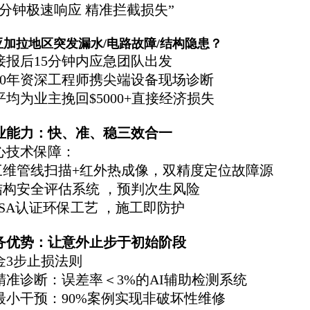
72分钟极速响应 精准拦截损失”
亚加拉地区突发漏水/电路故障/结构隐患？
接报后15分钟内应急团队出发
30年资深工程师携尖端设备现场诊断
平均为业主挽回$5000+直接经济损失
业能力：快、准、稳三效合一
心技术保障：
 三维管线扫描+红外热成像，双精度定位故障源
 结构安全评估系统 ，预判次生风险
 CSA认证环保工艺 ，施工即防护
务优势：让意外止步于初始阶段
金3步止损法则
. 精准诊断：误差率＜3%的AI辅助检测系统
. 最小干预：90%案例实现非破坏性维修