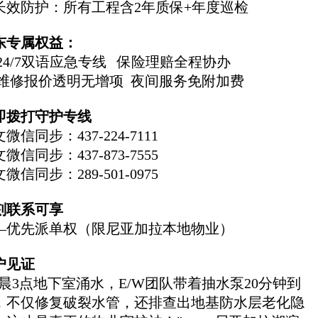
. 长效防护：所有工程含2年质保+年度巡检
东专属权益：
 24/7双语应急专线 保险理赔全程协办
 维修报价透明无增项 夜间服务免附加费
即拨打守护专线
微信同步：437-224-7111
微信同步：437-873-7555
微信同步：289-501-0975
刻联系可享
—优先派单权（限尼亚加拉本地物业）
户见证
凌晨3点地下室涌水，E/W团队带着抽水泵20分钟到
，不仅修复破裂水管，还排查出地基防水层老化隐