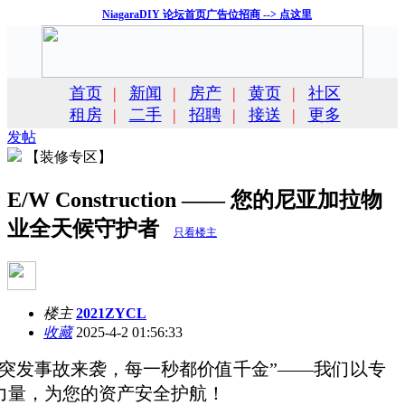
NiagaraDIY 论坛首页广告位招商 --> 点这里
首页
|
新闻
|
房产
|
黄页
|
社区
租房
|
二手
|
招聘
|
接送
|
更多
发帖
【装修专区】
E/W Construction —— 您的尼亚加拉物
业全天候守护者
只看楼主
楼主
2021ZYCL
收藏
2025-4-2 01:56:33
当突发事故来袭，每一秒都价值千金”——我们以专
力量，为您的资产安全护航！